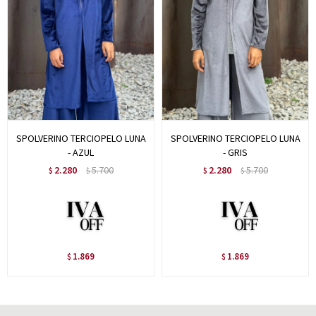
SPOLVERINO TERCIOPELO LUNA
SPOLVERINO TERCIOPELO LUNA
- AZUL
- GRIS
2.280
5.700
2.280
5.700
$
$
$
$
1.869
1.869
$
$