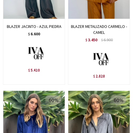
BLAZER JACINTO - AZUL PIEDRA
BLAZER METALIZADO CARMELO -
CAMEL
6.600
$
3.450
6.900
$
$
5.410
$
2.828
$