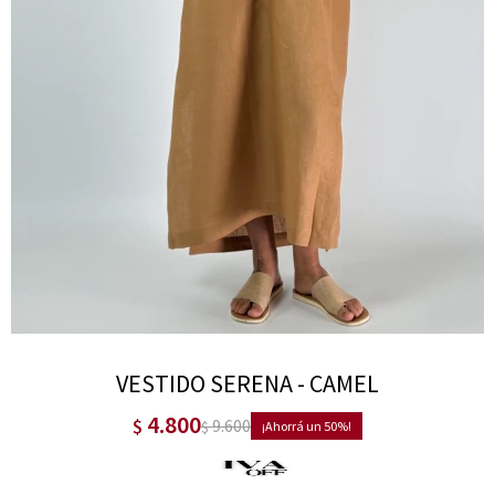
VESTIDO SERENA - CAMEL
4.800
$
9.600
$
50