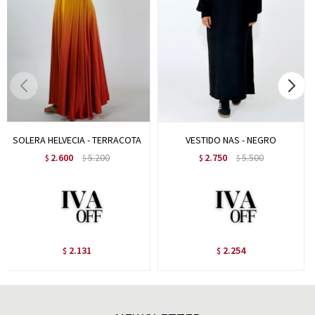
SOLERA HELVECIA - TERRACOTA
VESTIDO NAS - NEGRO
2.600
5.200
2.750
5.500
$
$
$
$
2.131
2.254
$
$