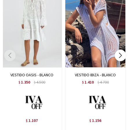
VESTIDO OASIS - BLANCO
VESTIDO IBIZA - BLANCO
1.350
4.500
1.410
4.700
$
$
$
$
1.107
1.156
$
$