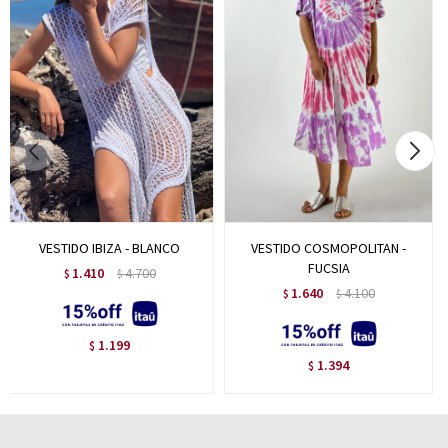
VESTIDO IBIZA - BLANCO
VESTIDO COSMOPOLITAN -
FUCSIA
1.410
4.700
$
$
1.640
4.100
$
$
1.199
$
1.394
$