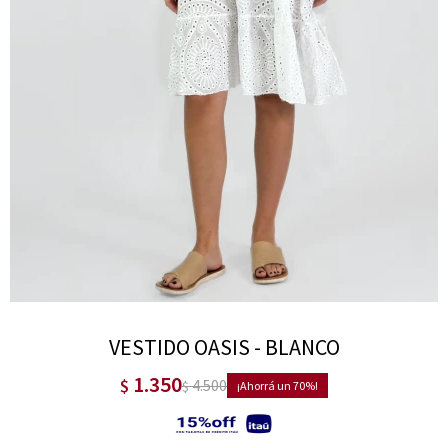
VESTIDO OASIS - BLANCO
1.350
$
4.500
$
70