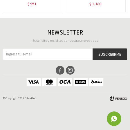
951
1.180
$
$
NEWSLETTER
¡Suscribite y recibí todas nuestras novedades!
SUSCRIBIRME


© Copyright 2026 / Panthai