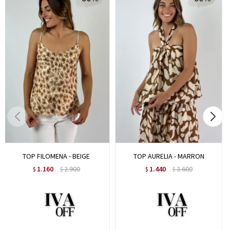
TOP FILOMENA - BEIGE
TOP AURELIA - MARRON
1.160
2.900
1.440
3.600
$
$
$
$