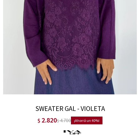
SWEATER GAL - VIOLETA
2.820
$
4.700
$
40