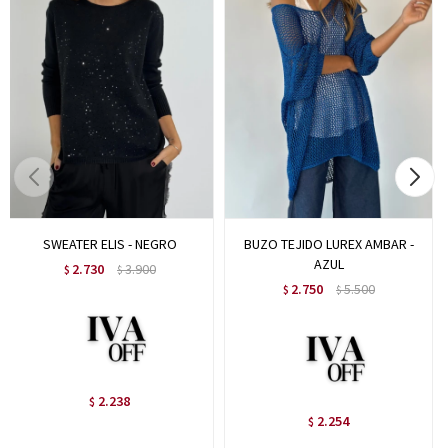
SWEATER ELIS - NEGRO
BUZO TEJIDO LUREX AMBAR -
AZUL
2.730
3.900
$
$
2.750
5.500
$
$
2.238
$
2.254
$