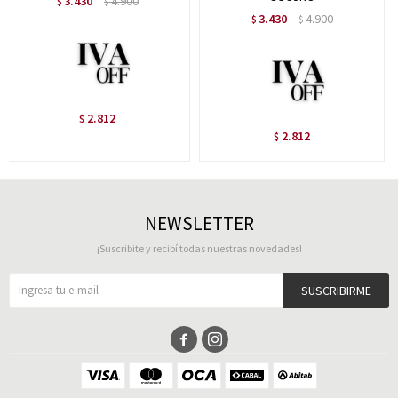
3.430
4.900
$
$
3.430
4.900
$
$
2.812
$
2.812
$
NEWSLETTER
¡Suscribite y recibí todas nuestras novedades!
SUSCRIBIRME

