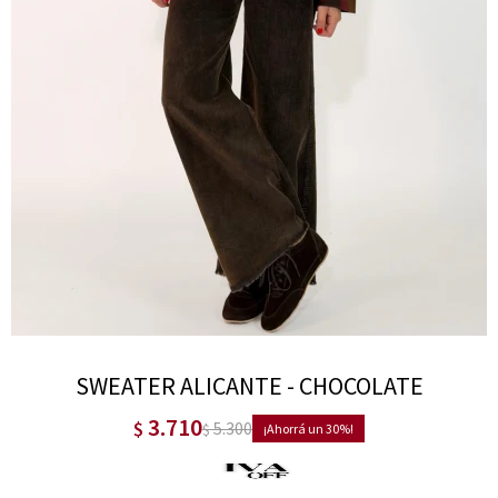
SWEATER ALICANTE - CHOCOLATE
3.710
$
5.300
$
30