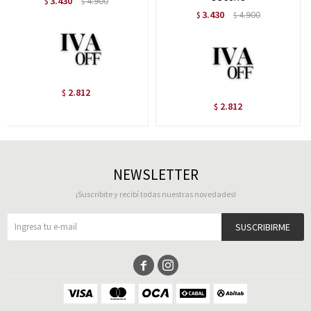
3.430
4.900
$
$
3.430
4.900
$
$
2.812
$
2.812
$
NEWSLETTER
¡Suscribite y recibí todas nuestras novedades!
SUSCRIBIRME

