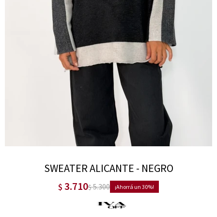
SWEATER ALICANTE - NEGRO
3.710
$
5.300
$
30