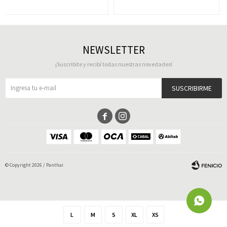
NEWSLETTER
¡Suscribite y recibí todas nuestras novedades!
SUSCRIBIRME


© Copyright 2026 / Panthai
L
M
S
XL
XS