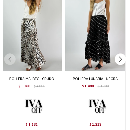
POLLERA MALBEC - CRUDO
POLLERA LUNARIA - NEGRA
1.380
4.600
1.480
3.700
$
$
$
$
1.131
1.213
$
$