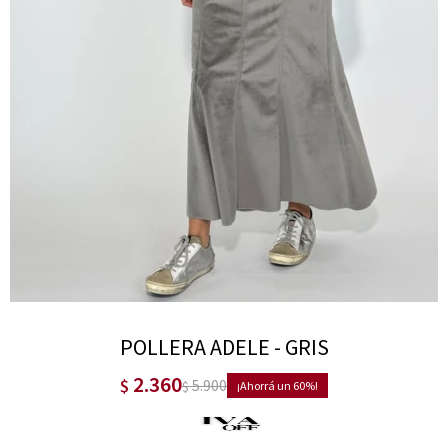
POLLERA ADELE - GRIS
2.360
$
5.900
$
60