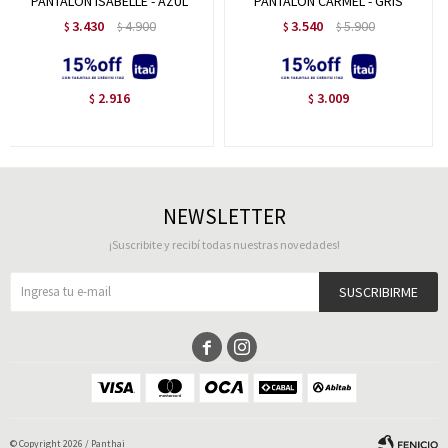
PANTALON ISABELLE - AZUL
PANTALON CARMEL - GRIS
3.430
4.900
3.540
5.900
$
$
$
$
2.916
3.009
$
$
NEWSLETTER
¡Suscribite y recibí todas nuestras novedades!
SUSCRIBIRME


© Copyright 2026 / Panthai