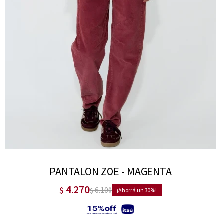
PANTALON ZOE - MAGENTA
4.270
$
6.100
$
30