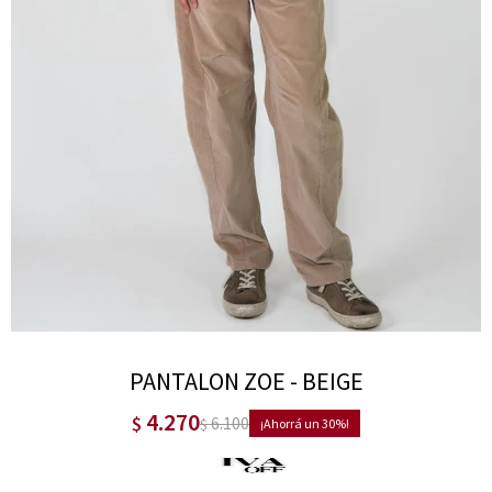
PANTALON ZOE - BEIGE
4.270
$
6.100
$
30