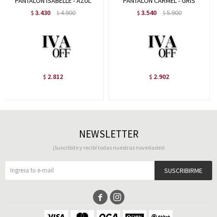
PANTALON ISABELLE - AZUL
PANTALON CARMEL - GRIS
3.430
4.900
3.540
5.900
$
$
$
$
2.812
2.902
$
$
NEWSLETTER
¡Suscribite y recibí todas nuestras novedades!
SUSCRIBIRME

