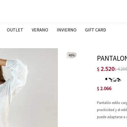
OUTLET
VERANO
INVIERNO
GIFT CARD
PANTALON
2.520
$
4.20
$
2.066
$
Pantalón estilo car
practicidad y el est
puede adaptarse a 