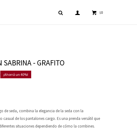
0
$
 SABRINA - GRAFITO
0
40
go de seda, combina la elegancia de la seda con la
ilo casual de los pantalones cargo. Es una prenda versátil que
diferentes situaciones dependiendo de cómo la combines.