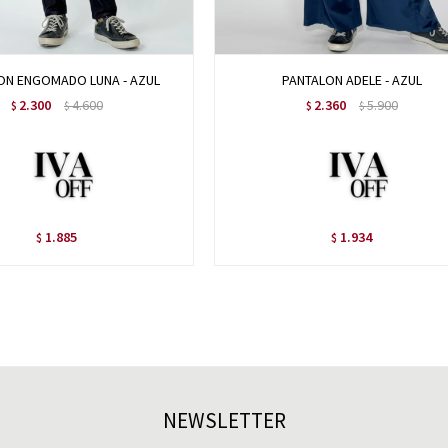
ON ENGOMADO LUNA - AZUL
PANTALON ADELE - AZUL
2.300
4.600
2.360
5.900
$
$
$
$
1.885
1.934
$
$
NEWSLETTER