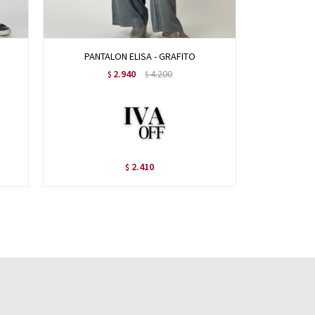
PANTALON ELISA - GRAFITO
PANT
2.940
4.200
$
$
2.410
$