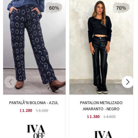
PANTALÃ“N BOLONIA - AZUL
PANTALON METALIZADO
AMARANTO - NEGRO
1.280
3.200
$
$
1.380
4.600
$
$