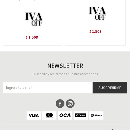
1.508
$
1.508
$
NEWSLETTER
¡Suscribite y recibí todas nuestras novedades!
SUSCRIBIRME

