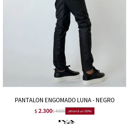
PANTALON ENGOMADO LUNA - NEGRO
2.300
$
4.600
$
50