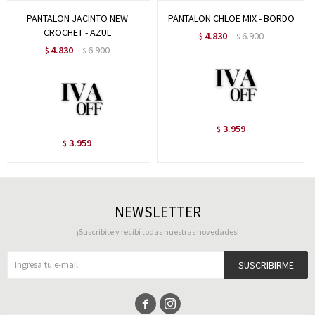
PANTALON JACINTO NEW
PANTALON CHLOE MIX - BORDO
CROCHET - AZUL
4.830
6.900
$
$
4.830
6.900
$
$
3.959
$
3.959
$
NEWSLETTER
¡Suscribite y recibí todas nuestras novedades!
SUSCRIBIRME

