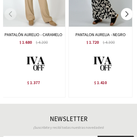
PANTALÓN AURELIO - CARAMELO
PANTALON AURELIA - NEGRO
1.680
4.200
1.720
4.300
$
$
$
$
1.377
1.410
$
$
NEWSLETTER
¡Suscribite y recibí todas nuestras novedades!