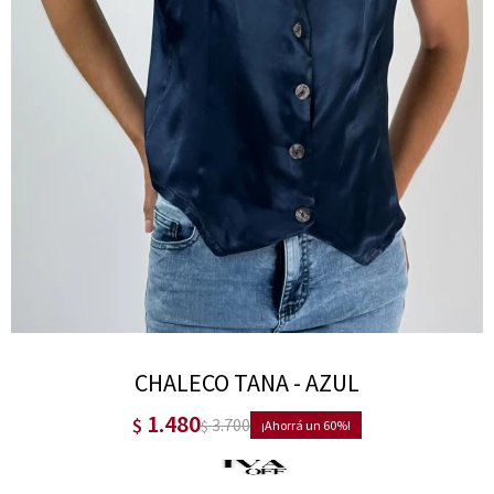
CHALECO TANA - AZUL
1.480
$
3.700
$
60