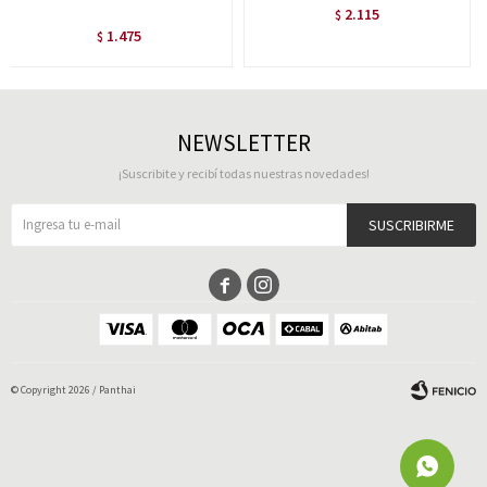
2.115
$
1.475
$
NEWSLETTER
¡Suscribite y recibí todas nuestras novedades!
SUSCRIBIRME


© Copyright 2026 / Panthai