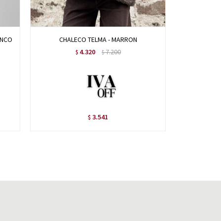
ANCO
CHALECO TELMA - MARRON
CH
4.320
7.200
$
$
3.541
$