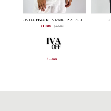
CHALECO PISCO METALIZADO - PLATEADO
CH
1.800
4.500
$
$
1.475
$