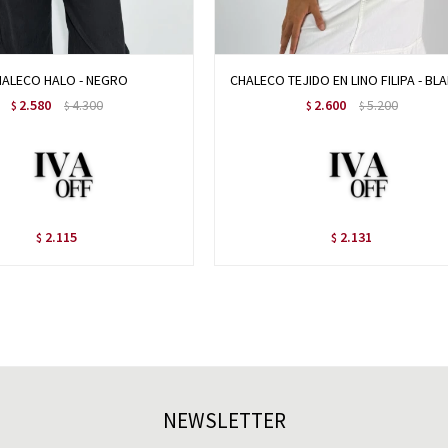
ALECO HALO - NEGRO
CHALECO TEJIDO EN LINO FILIPA - BL
2.580
4.300
2.600
5.200
$
$
$
$
2.115
2.131
$
$
NEWSLETTER