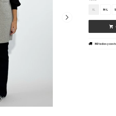
XL
M-L
Métodos y costo