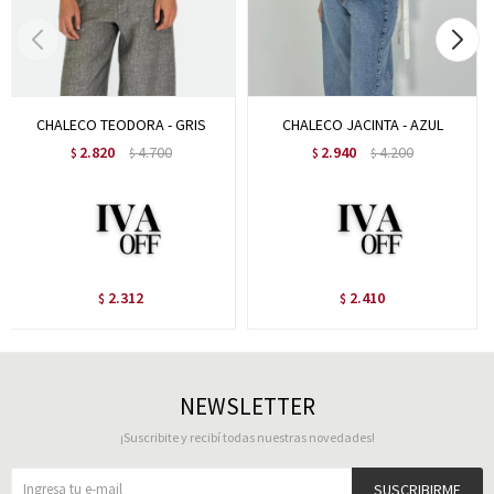
CHALECO TEODORA - GRIS
CHALECO JACINTA - AZUL
2.820
4.700
2.940
4.200
$
$
$
$
2.312
2.410
$
$
NEWSLETTER
¡Suscribite y recibí todas nuestras novedades!
SUSCRIBIRME