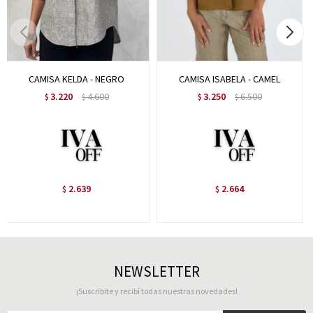
CAMISA KELDA - NEGRO
CAMISA ISABELA - CAMEL
3.220
4.600
3.250
6.500
$
$
$
$
2.639
2.664
$
$
NEWSLETTER
¡Suscribite y recibí todas nuestras novedades!