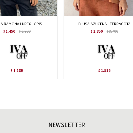
A RAMONA LUREX - GRIS
BLUSA AZUCENA - TERRACOTA
1.450
2.900
1.850
3.700
$
$
$
$
1.189
1.516
$
$
NEWSLETTER