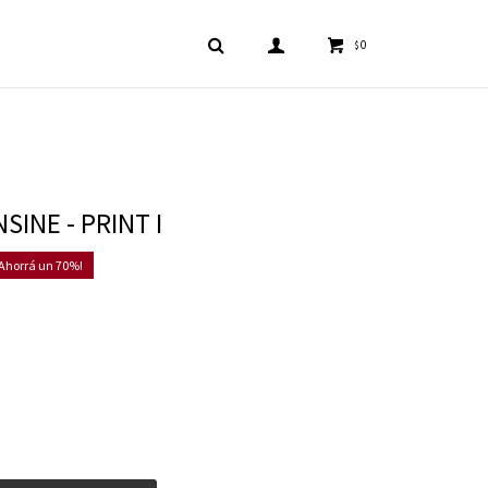
0
$
SINE - PRINT I
70