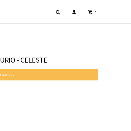
0
$
URIO - CELESTE
tá agotado.