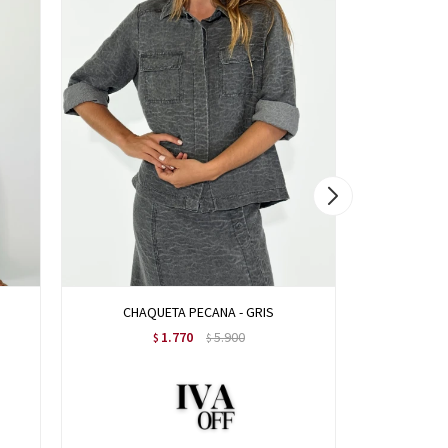
CHAQUETA PECANA - GRIS
BLA
1.770
5.900
$
$