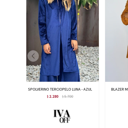
SPOLVERINO TERCIOPELO LUNA - AZUL
BLAZER M
2.280
5.700
$
$