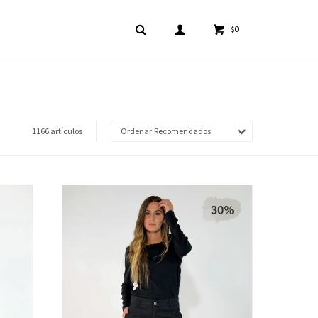
0
$
1166 artículos
Recomendados