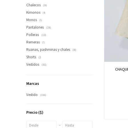
Chalecos
(34)
Kimonos
(4)
Monos
(5)
Pantalones
(236)
Polleras
(110)
Remeras
(7)
Ruanas, pashminas y chales
(38)
Shorts
(2)
Vestidos
(192)
CHAQUE
Marcas
Vestido
(1166)
Precio
($)