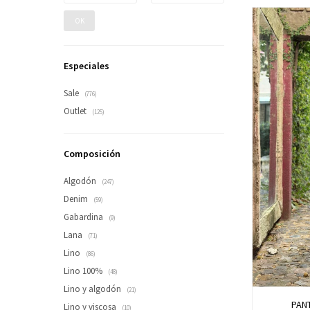
OK
Especiales
Sale
(776)
Outlet
(125)
Composición
Algodón
(247)
Denim
(59)
Gabardina
(9)
Lana
(71)
Lino
(86)
Lino 100%
(48)
Lino y algodón
(21)
PAN
Lino y viscosa
(10)