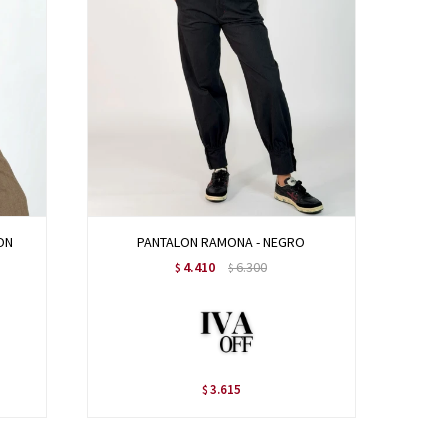
ON
PANTALON RAMONA - NEGRO
4.410
6.300
$
$
3.615
$