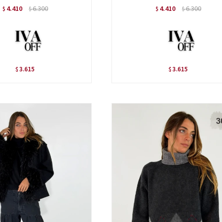
4.410
6.300
4.410
6.300
$
$
$
$
3.615
3.615
$
$