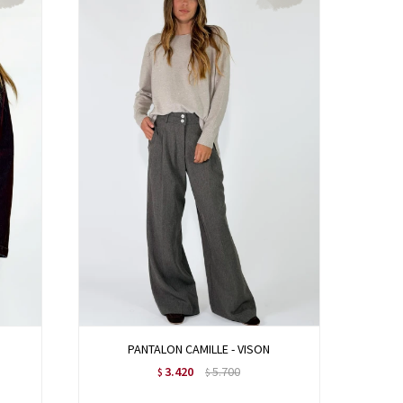
PANTALON CAMILLE - VISON
3.420
5.700
$
$