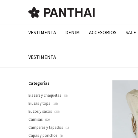
VESTIMENTA
DENIM
ACCESORIOS
SALE
VESTIMENTA
Categorías
Blazers y chaquetas
(58)
Blusas y tops
(188)
Buzos y sacos
(159)
Camisas
(120)
Camperas y tapados
(12)
Capas y ponchos
(1)