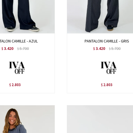
TALON CAMILLE - AZUL
PANTALON CAMILLE - GRIS
3.420
5.700
3.420
5.700
$
$
$
$
2.803
2.803
$
$