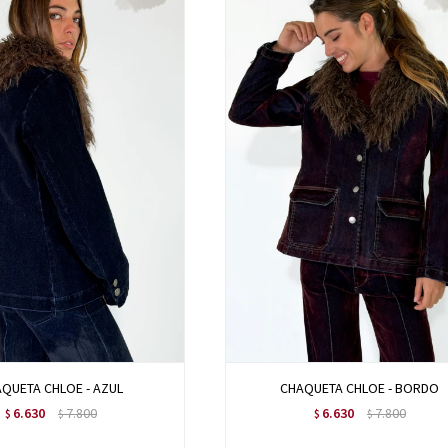
QUETA CHLOE - AZUL
CHAQUETA CHLOE - BORDO
6.630
7.800
6.630
7.800
$
$
$
$