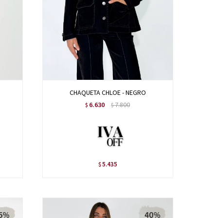
CHAQUETA CHLOE - NEGRO
6.630
7.800
$
$
5.435
$