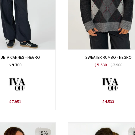
UETA CANNES - NEGRO
SWEATER RUMBO - NEGRO
9.700
5.530
7.900
$
$
$
7.951
4.533
$
$