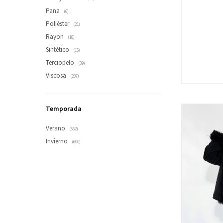
Pana
(6)
Poliéster
(21)
Rayon
(18)
Sintético
(15)
Terciopelo
(39)
Viscosa
(207)
Temporada
Verano
(562)
Invierno
(600)