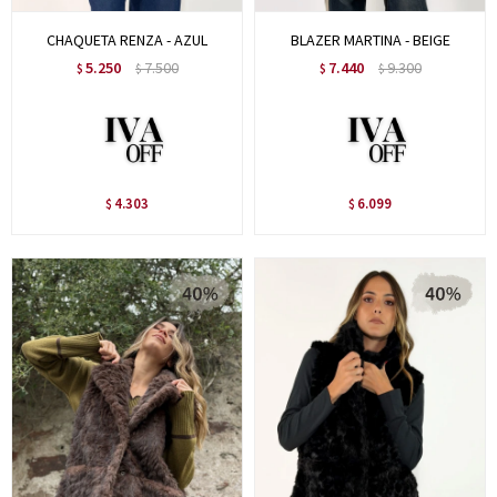
CHAQUETA RENZA - AZUL
BLAZER MARTINA - BEIGE
5.250
7.500
7.440
9.300
$
$
$
$
4.303
6.099
$
$