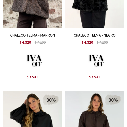
CHALECO TELMA - MARRON
CHALECO TELMA - NEGRO
4.320
7.200
4.320
7.200
$
$
$
$
3.541
3.541
$
$