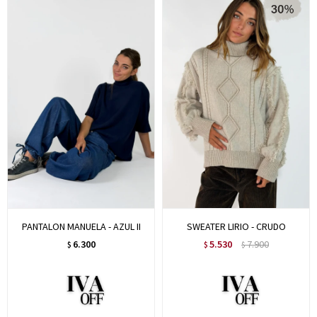
PANTALON MANUELA - AZUL II
SWEATER LIRIO - CRUDO
6.300
5.530
7.900
$
$
$