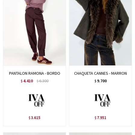
PANTALON RAMONA - BORDO
CHAQUETA CANNES - MARRON
4.410
6.300
9.700
$
$
$
3.615
7.951
$
$