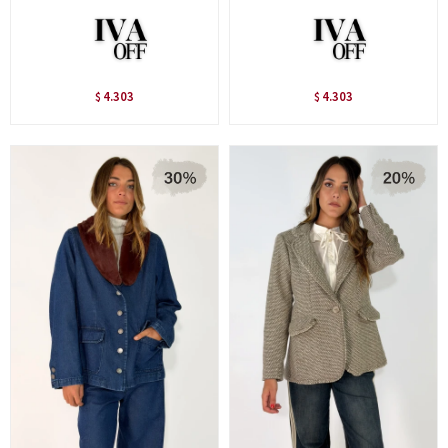
4.303
4.303
$
$