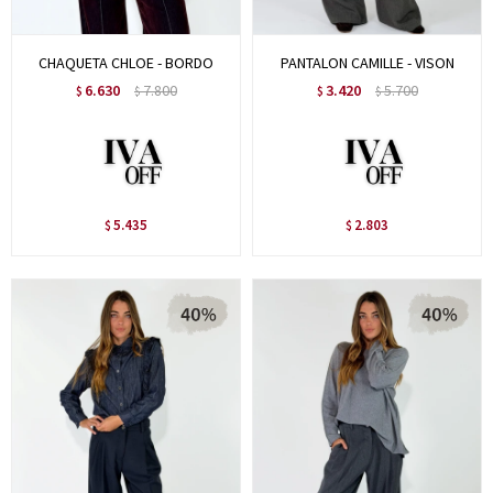
CHAQUETA CHLOE - BORDO
PANTALON CAMILLE - VISON
6.630
7.800
3.420
5.700
$
$
$
$
5.435
2.803
$
$