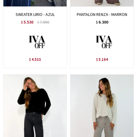
SWEATER LIRIO - AZUL
PANTALON RENZA - MARRON
5.530
7.900
6.300
$
$
$
4.533
5.164
$
$