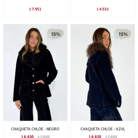
7.951
4.533
$
$
CHAQUETA CHLOE - NEGRO
CHAQUETA CHLOE - AZUL
6.630
7.800
6.630
7.800
$
$
$
$