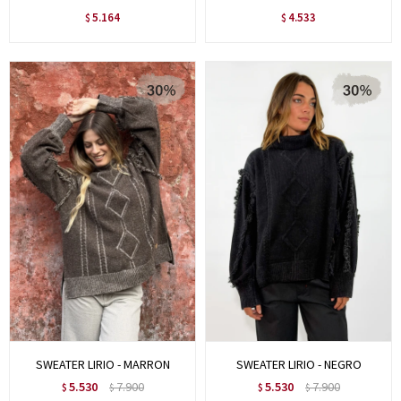
5.164
4.533
$
$
SWEATER LIRIO - MARRON
SWEATER LIRIO - NEGRO
5.530
7.900
5.530
7.900
$
$
$
$