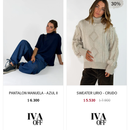
PANTALON MANUELA - AZUL II
SWEATER LIRIO - CRUDO
6.300
5.530
7.900
$
$
$