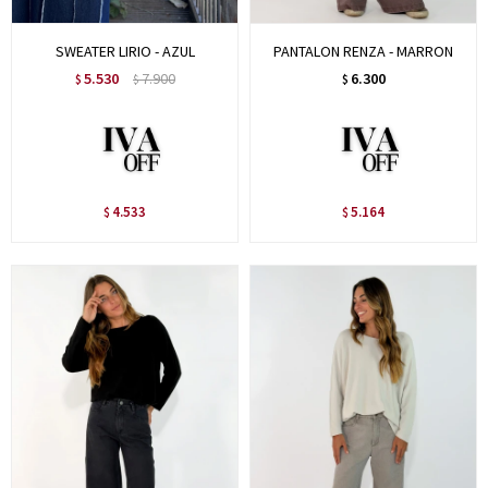
SWEATER LIRIO - AZUL
PANTALON RENZA - MARRON
5.530
7.900
6.300
$
$
$
4.533
5.164
$
$