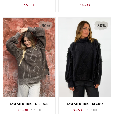
5.164
4.533
$
$
SWEATER LIRIO - MARRON
SWEATER LIRIO - NEGRO
5.530
7.900
5.530
7.900
$
$
$
$