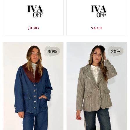
4.303
4.303
$
$