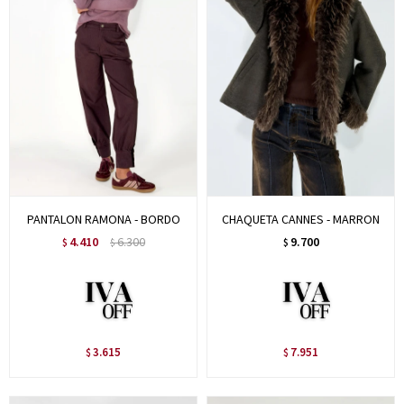
PANTALON RAMONA - BORDO
CHAQUETA CANNES - MARRON
4.410
6.300
9.700
$
$
$
3.615
7.951
$
$