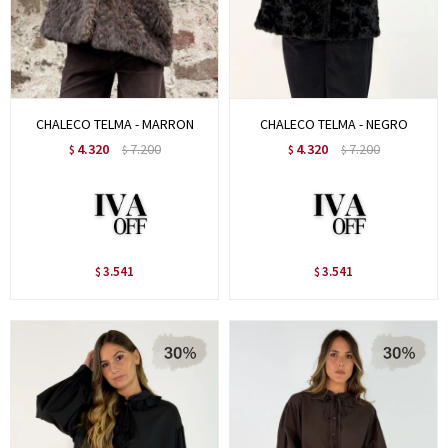
CHALECO TELMA - MARRON
CHALECO TELMA - NEGRO
4.320
7.200
4.320
7.200
$
$
$
$
3.541
3.541
$
$