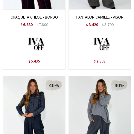
CHAQUETA CHLOE - BORDO
PANTALON CAMILLE - VISON
6.630
7.800
3.420
5.700
$
$
$
$
5.435
2.803
$
$