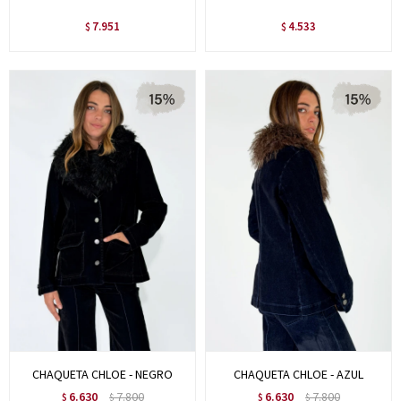
7.951
4.533
$
$
CHAQUETA CHLOE - NEGRO
CHAQUETA CHLOE - AZUL
6.630
7.800
6.630
7.800
$
$
$
$