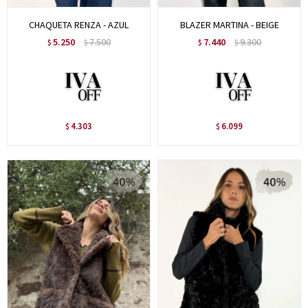
CHAQUETA RENZA - AZUL
BLAZER MARTINA - BEIGE
5.250
7.500
7.440
9.300
$
$
$
$
4.303
6.099
$
$