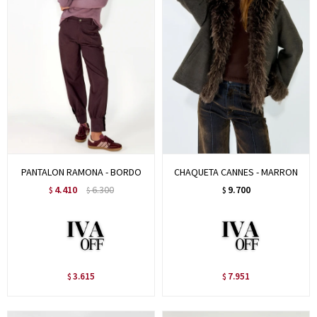
PANTALON RAMONA - BORDO
CHAQUETA CANNES - MARRON
4.410
6.300
9.700
$
$
$
3.615
7.951
$
$