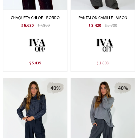
CHAQUETA CHLOE - BORDO
PANTALON CAMILLE - VISON
6.630
7.800
3.420
5.700
$
$
$
$
5.435
2.803
$
$