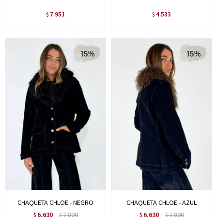
7.951
4.533
$
$
CHAQUETA CHLOE - NEGRO
CHAQUETA CHLOE - AZUL
6.630
7.800
6.630
7.800
$
$
$
$