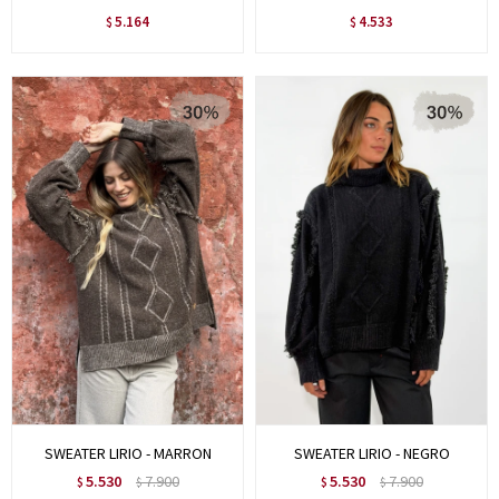
5.164
4.533
$
$
SWEATER LIRIO - MARRON
SWEATER LIRIO - NEGRO
5.530
7.900
5.530
7.900
$
$
$
$