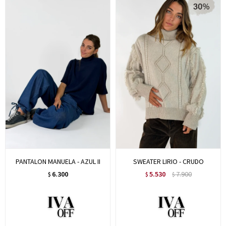
PANTALON MANUELA - AZUL II
SWEATER LIRIO - CRUDO
6.300
5.530
7.900
$
$
$