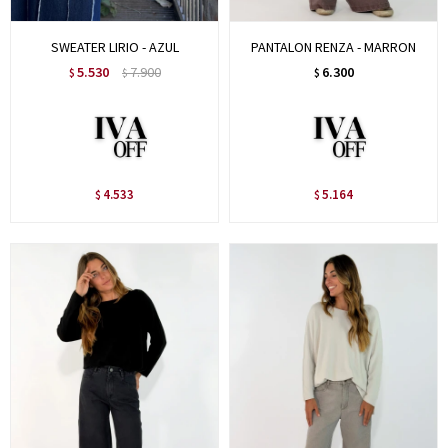
SWEATER LIRIO - AZUL
PANTALON RENZA - MARRON
5.530
7.900
6.300
$
$
$
4.533
5.164
$
$