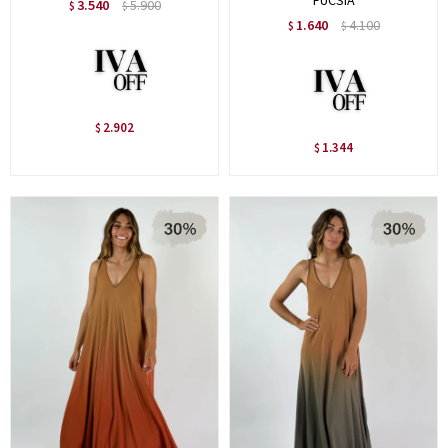
FUCSIA
3.540
5.900
$
$
1.640
4.100
$
$
2.902
$
1.344
$