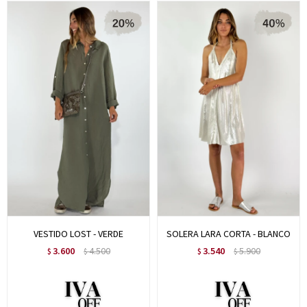
VESTIDO LOST - VERDE
SOLERA LARA CORTA - BLANCO
3.600
4.500
3.540
5.900
$
$
$
$