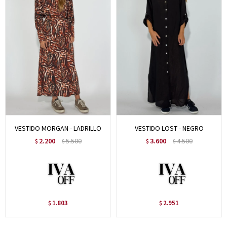
VESTIDO MORGAN - LADRILLO
VESTIDO LOST - NEGRO
2.200
5.500
3.600
4.500
$
$
$
$
1.803
2.951
$
$