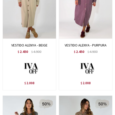
VESTIDO ALENYA - BEIGE
VESTIDO ALENYA - PURPURA
2.450
4.900
2.450
4.900
$
$
$
$
2.008
2.008
$
$