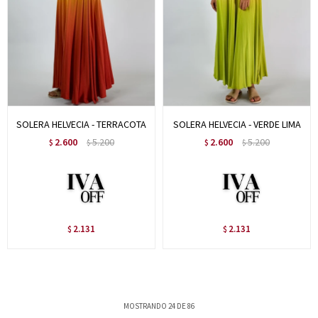
SOLERA HELVECIA - TERRACOTA
SOLERA HELVECIA - VERDE LIMA
2.600
5.200
2.600
5.200
$
$
$
$
2.131
2.131
$
$
MOSTRANDO
24
DE
86