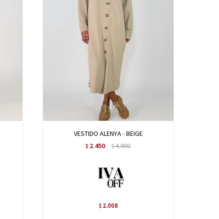
VESTIDO ALENYA - BEIGE
2.450
4.900
$
$
2.008
$