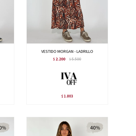
VESTIDO MORGAN - LADRILLO
2.200
5.500
$
$
1.803
$