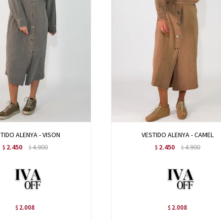
TIDO ALENYA - VISON
VESTIDO ALENYA - CAMEL
2.450
4.900
2.450
4.900
$
$
$
$
2.008
2.008
$
$