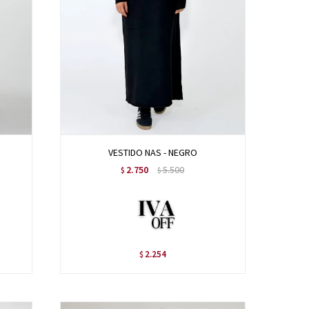
VESTIDO NAS - NEGRO
2.750
5.500
$
$
2.254
$