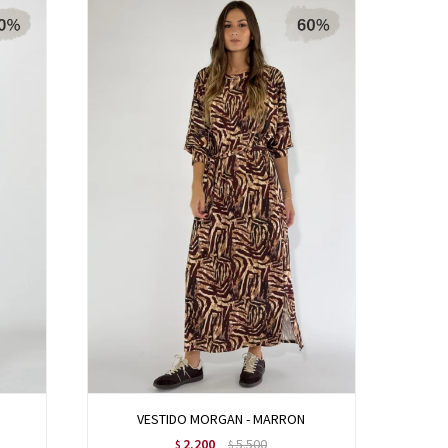
VESTIDO MORGAN - MARRON
2.200
5.500
$
$