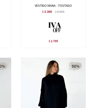
VESTIDO MANA - TOSTADO
3.300
6.600
$
$
2.705
$