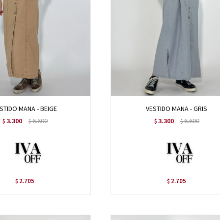
STIDO MANA - BEIGE
VESTIDO MANA - GRIS
3.300
6.600
3.300
6.600
$
$
$
$
2.705
2.705
$
$