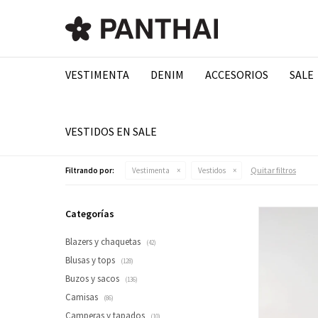
VESTIMENTA
DENIM
ACCESORIOS
SALE
VESTIDOS EN SALE
Quitar filtros
Filtrando por:
Vestimenta
Vestidos
Categorías
Blazers y chaquetas
(42)
Blusas y tops
(128)
Buzos y sacos
(136)
Camisas
(86)
Camperas y tapados
(10)