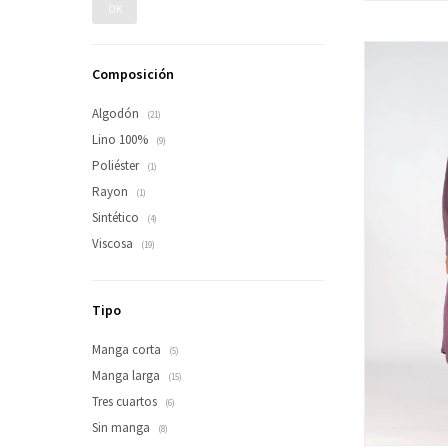
OK
Composición
Algodón
(21)
Lino 100%
(9)
Poliéster
(1)
Rayon
(1)
Sintético
(4)
Viscosa
(19)
Tipo
Manga corta
(5)
Manga larga
(15)
Tres cuartos
(6)
Sin manga
(8)