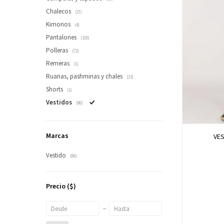
Chalecos
(27)
Kimonos
(4)
Pantalones
(150)
Polleras
(72)
Remeras
(1)
Ruanas, pashminas y chales
(23)
Shorts
(1)
Vestidos
(86)
Marcas
VES
Vestido
(86)
Precio
($)