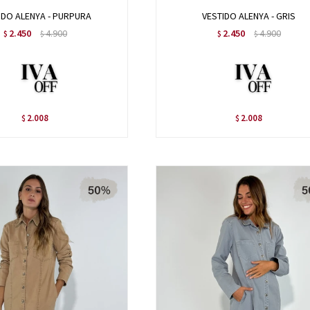
IDO ALENYA - PURPURA
VESTIDO ALENYA - GRIS
2.450
4.900
2.450
4.900
$
$
$
$
2.008
2.008
$
$