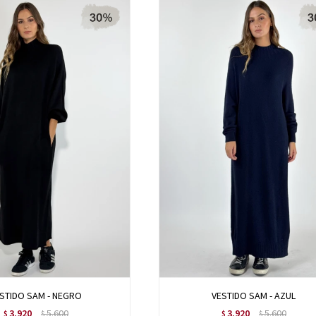
STIDO SAM - NEGRO
VESTIDO SAM - AZUL
3.920
5.600
3.920
5.600
$
$
$
$