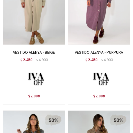
VESTIDO ALENYA - BEIGE
VESTIDO ALENYA - PURPURA
2.450
4.900
2.450
4.900
$
$
$
$
2.008
2.008
$
$