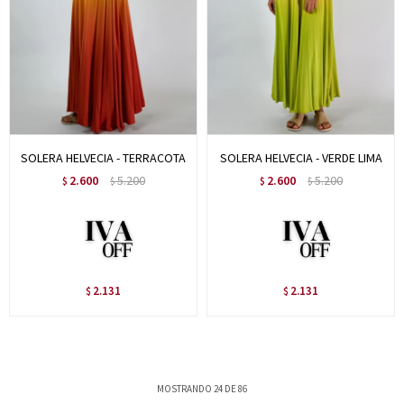
SOLERA HELVECIA - TERRACOTA
SOLERA HELVECIA - VERDE LIMA
2.600
5.200
2.600
5.200
$
$
$
$
2.131
2.131
$
$
MOSTRANDO
24
DE
86