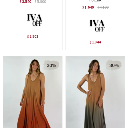
FUCSIA
3.540
5.900
$
$
1.640
4.100
$
$
2.902
$
1.344
$