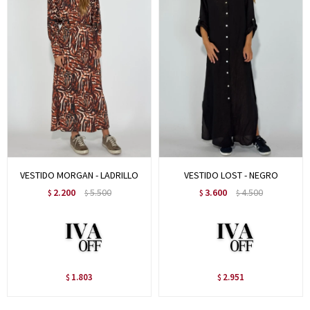
VESTIDO MORGAN - LADRILLO
VESTIDO LOST - NEGRO
2.200
5.500
3.600
4.500
$
$
$
$
1.803
2.951
$
$