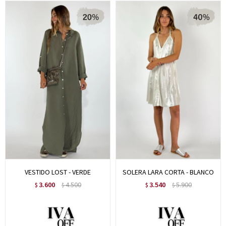
VESTIDO LOST - VERDE
SOLERA LARA CORTA - BLANCO
3.600
4.500
3.540
5.900
$
$
$
$