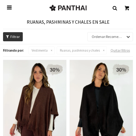

RUANAS, PASHMINAS Y CHALES EN SALE
Recomendados
Quitar filtros
Filtrando por:
Vestimenta
Ruanas, pashminas y chales