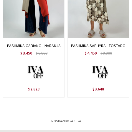
PASHMINA GABIANO - NARANJA
PASHMINA SAPHYRA - TOSTADO
3.450
6.900
4.450
8.900
$
$
$
$
2.828
3.648
$
$
MOSTRANDO
24
DE
24