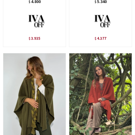
4.800
5.340
$
$
3.935
4.377
$
$