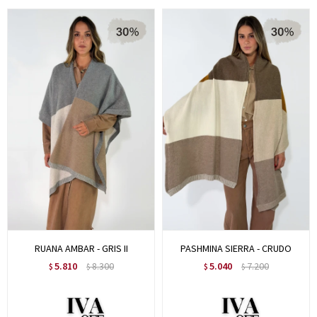
RUANA AMBAR - GRIS II
PASHMINA SIERRA - CRUDO
5.810
8.300
5.040
7.200
$
$
$
$