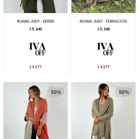
RUANA JUDY - VERDE
RUANA JUDY - TERRACOTA
5.340
5.340
$
$
4.377
4.377
$
$