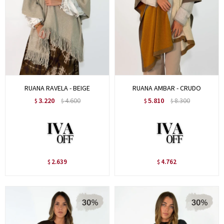
RUANA RAVELA - BEIGE
RUANA AMBAR - CRUDO
3.220
4.600
5.810
8.300
$
$
$
$
2.639
4.762
$
$