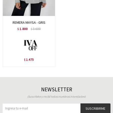
REMERA MAYSA - GRIS
1.800
3.600
$
$
1.475
$
NEWSLETTER
¡Suscribite y recibí todas nuestras novedades!
SUSCRIBIRME