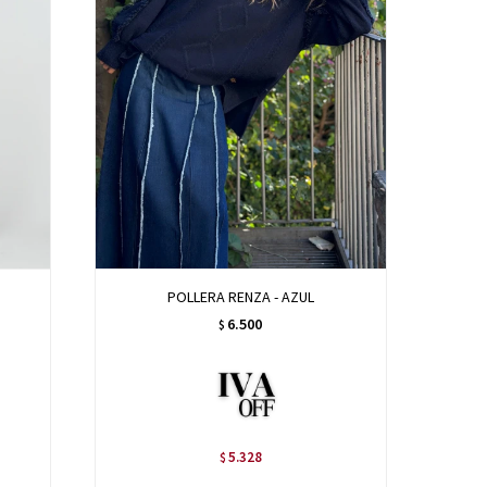
POLLERA RENZA - AZUL
6.500
$
5.328
$