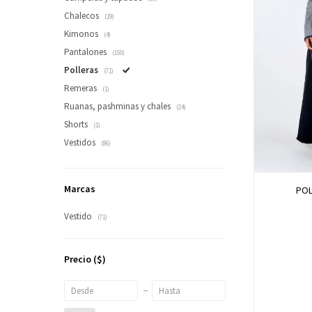
Chalecos
(29)
Kimonos
(4)
Pantalones
(150)
Polleras
(71)
Remeras
(1)
Ruanas, pashminas y chales
(24)
Shorts
(1)
Vestidos
(86)
Marcas
POL
Vestido
(71)
Precio
($)