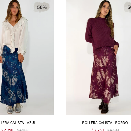
LERA CALISTA - AZUL
POLLERA CALISTA - BORDO
2.250
4.500
2.250
4.500
$
$
$
$