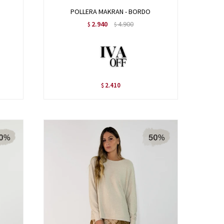
POLLERA MAKRAN - BORDO
2.940
4.900
$
$
2.410
$