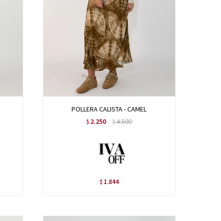
POLLERA CALISTA - CAMEL
2.250
4.500
$
$
1.844
$