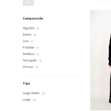
OK
Composición
Algodón
(4)
Denim
(9)
Lino
(7)
Poliéster
(5)
Sintético
(4)
Terciopelo
(4)
Viscosa
(12)
Tipo
Largo Medio
(14)
Larga
(16)