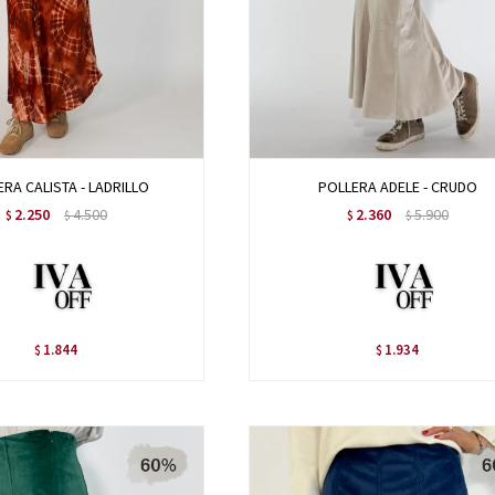
RA CALISTA - LADRILLO
POLLERA ADELE - CRUDO
2.250
4.500
2.360
5.900
$
$
$
$
1.844
1.934
$
$