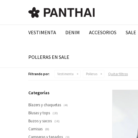
VESTIMENTA
DENIM
ACCESORIOS
SALE
POLLERAS EN SALE
Quitar filtros
Filtrando por:
Vestimenta
Polleras
Categorías
Blazers y chaquetas
(44)
Blusas y tops
(130)
Buzos y sacos
(141)
Camisas
(89)
Camperas y tapados
(10)