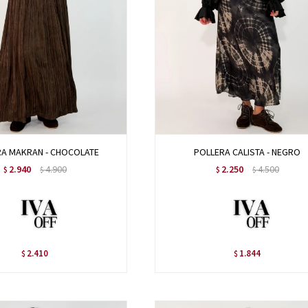
RA MAKRAN - CHOCOLATE
POLLERA CALISTA - NEGRO
2.940
4.900
2.250
4.500
$
$
$
$
2.410
1.844
$
$