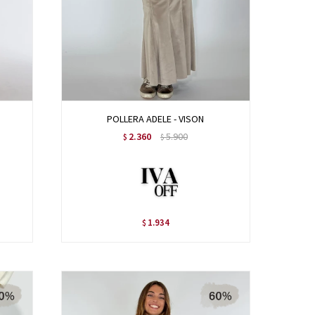
POLLERA ADELE - VISON
2.360
5.900
$
$
1.934
$