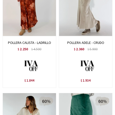
POLLERA CALISTA - LADRILLO
POLLERA ADELE - CRUDO
2.250
4.500
2.360
5.900
$
$
$
$
1.844
1.934
$
$