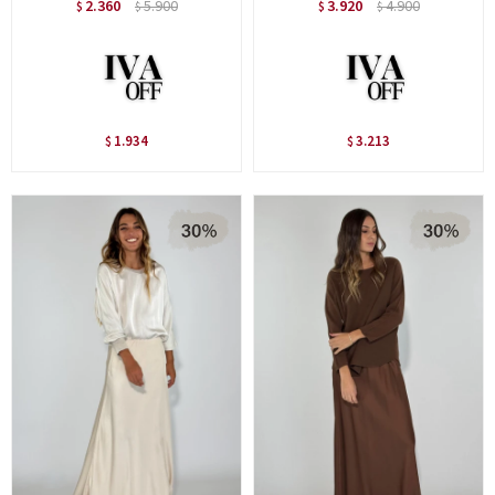
2.360
5.900
3.920
4.900
$
$
$
$
1.934
3.213
$
$