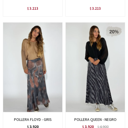
3.213
3.213
$
$
POLLERA FLOYD - GRIS
POLLERA QUEEN - NEGRO
3.920
3.920
4.900
$
$
$