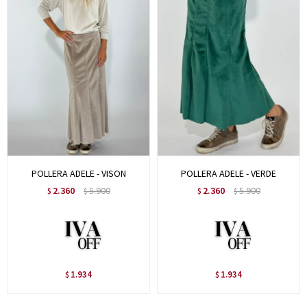
POLLERA ADELE - VISON
POLLERA ADELE - VERDE
2.360
5.900
2.360
5.900
$
$
$
$
1.934
1.934
$
$