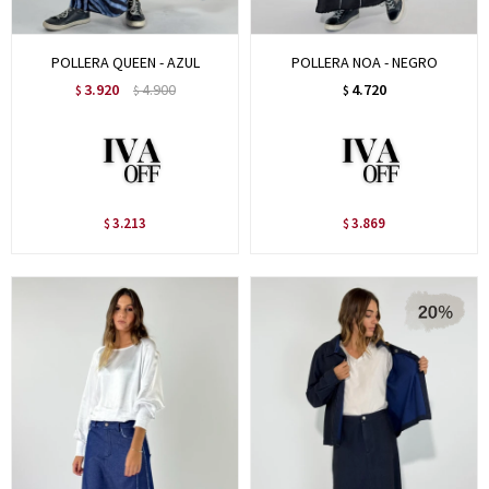
POLLERA QUEEN - AZUL
POLLERA NOA - NEGRO
3.920
4.900
4.720
$
$
$
3.213
3.869
$
$