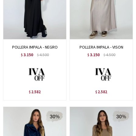
POLLERA IMPALA - NEGRO
POLLERA IMPALA - VISON
3.150
4.500
3.150
4.500
$
$
$
$
2.582
2.582
$
$