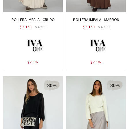
POLLERA IMPALA - CRUDO
POLLERA IMPALA - MARRON
3.150
4.500
3.150
4.500
$
$
$
$
2.582
2.582
$
$