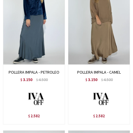
POLLERA IMPALA - PETROLEO
POLLERA IMPALA - CAMEL
3.150
4.500
3.150
4.500
$
$
$
$
2.582
2.582
$
$