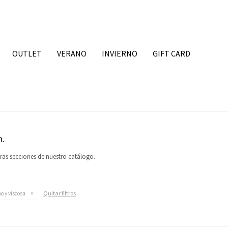
OUTLET
VERANO
INVIERNO
GIFT CARD
n.
tras secciones de nuestro catálogo.
Quitar filtros
o y viscosa