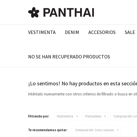
VESTIMENTA
DENIM
ACCESORIOS
SALE
NO SE HAN RECUPERADO PRODUCTOS
¡Lo sentimos! No hay productos en esta secció
Inténtalo nuevamente con otros criterios de filtrado o busca en o
Filtrando por:
Vestimenta
Pantalones
Composición:
Lin
Te recomendamos quitar:
Composición:
Lino y viscosa