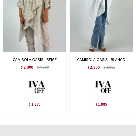
CAMISOLA OASIS - BEIGE
CAMISOLA OASIS - BLANCO
2.300
4.600
2.300
4.600
$
$
$
$
1.885
1.885
$
$