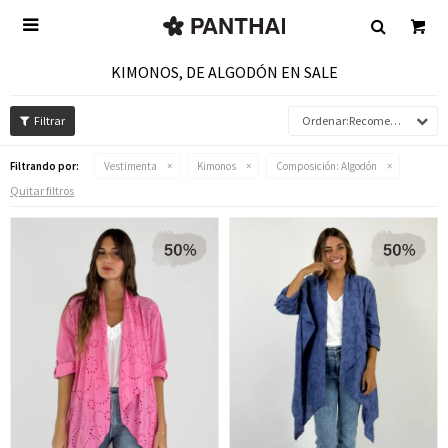

KIMONOS, DE ALGODÓN EN SALE
Recomendados
Filtrando por:
Vestimenta
Kimonos
Composición:
Algodón
Quitar filtros