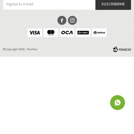
SUSCRIBIRME


© Copyright 2026 / Panthai
Fenicio