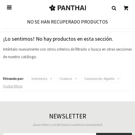

NO SE HAN RECUPERADO PRODUCTOS
¡Lo sentimos! No hay productos en esta sección.
Inténtalo nuevamente con otros criterios de filtrado o busca en otras secciones
de nuestro catálogo.
Filtrando por:
Vestimenta
Chalecos
Composición:
Algodón
Quitar filtros
NEWSLETTER
¡Suscribite y recibí todas nuestras novedades!