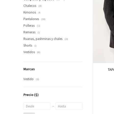
Chalecos
(29)
Kimonos
(4)
Pantalones
(150)
Polleras
(72)
Remeras
(1)
Ruanas, pashminas y chales
(24)
Shorts
(1)
Vestidos
(86)
Marcas
TAP
Vestido
(10)
Precio
($)