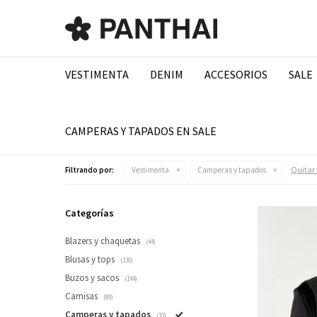
VESTIMENTA
DENIM
ACCESORIOS
SALE
CAMPERAS Y TAPADOS EN SALE
Quitar f
Filtrando por:
Vestimenta
Camperas y tapados
Categorías
Blazers y chaquetas
(44)
Blusas y tops
(130)
Buzos y sacos
(144)
Camisas
(89)
Camperas y tapados
(10)