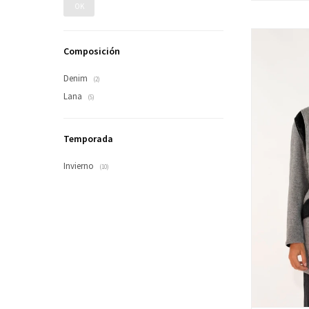
OK
Composición
Denim
(2)
Lana
(5)
Temporada
Invierno
(10)