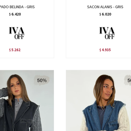
PADO BELINDA - GRIS
SACON ALANIS - GRIS
6.420
6.020
$
$
5.262
4.935
$
$