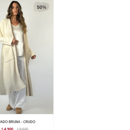
PADO BRUNA - CRUDO
4.900
9.800
$
$