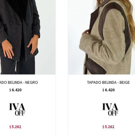
ADO BELINDA - NEGRO
TAPADO BELINDA - BEIGE
6.420
6.420
$
$
5.262
5.262
$
$