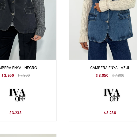
MPERA ENYA - NEGRO
CAMPERA ENYA - AZUL
3.950
7.900
3.950
7.900
$
$
$
$
3.238
3.238
$
$