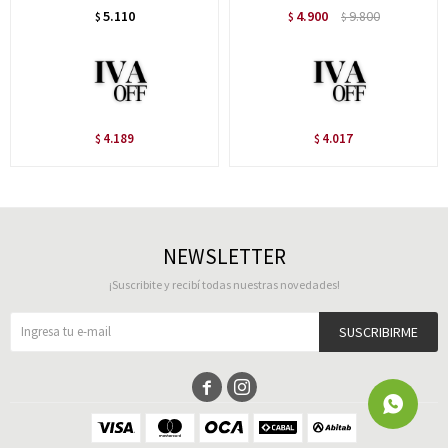
5.110
4.900
9.800
$
$
$
4.189
4.017
$
$
NEWSLETTER
¡Suscribite y recibí todas nuestras novedades!
SUSCRIBIRME

