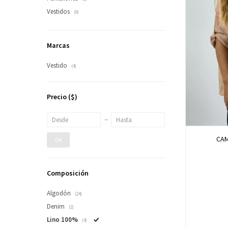
Vestidos
(9)
Marcas
Vestido
(4)
Precio
($)
CAM
OK
Composición
Algodón
(24)
Denim
(2)
Lino 100%
(4)