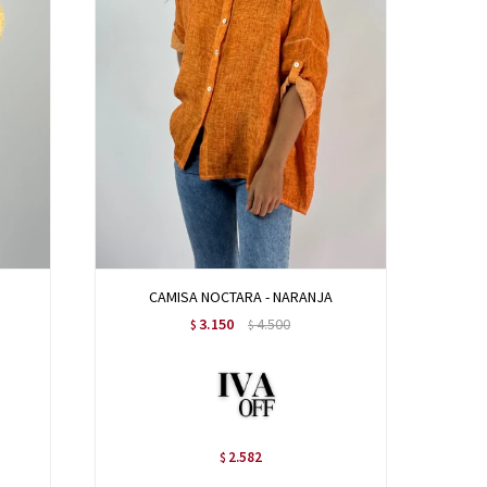
CAMISA NOCTARA - NARANJA
3.150
4.500
$
$
2.582
$