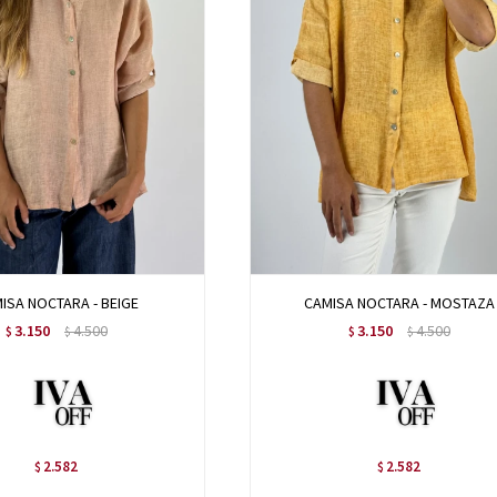
ISA NOCTARA - BEIGE
CAMISA NOCTARA - MOSTAZA
3.150
4.500
3.150
4.500
$
$
$
$
2.582
2.582
$
$