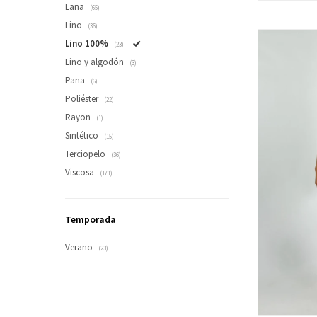
Lana
(65)
Lino
(36)
Lino 100%
(23)
Lino y algodón
(3)
Pana
(6)
Poliéster
(22)
Rayon
(1)
Sintético
(15)
Terciopelo
(36)
Viscosa
(171)
Temporada
Verano
(23)