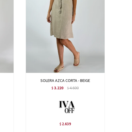
SOLERA AZCA CORTA - BEIGE
3.220
4.600
$
$
2.639
$