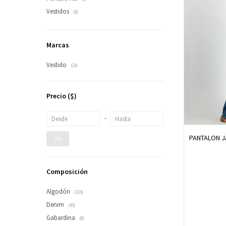
Vestidos
(9)
Marcas
Vestido
(23)
Precio
($)
PANTALON J
OK
Composición
Algodón
(133)
Denim
(43)
Gabardina
(8)