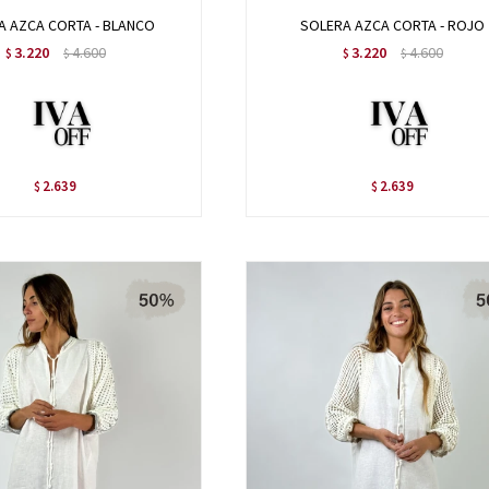
A AZCA CORTA - BLANCO
SOLERA AZCA CORTA - ROJO
3.220
4.600
3.220
4.600
$
$
$
$
2.639
2.639
$
$