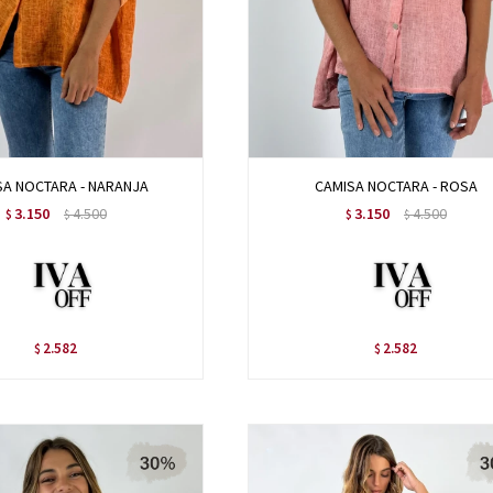
SA NOCTARA - NARANJA
CAMISA NOCTARA - ROSA
3.150
4.500
3.150
4.500
$
$
$
$
2.582
2.582
$
$