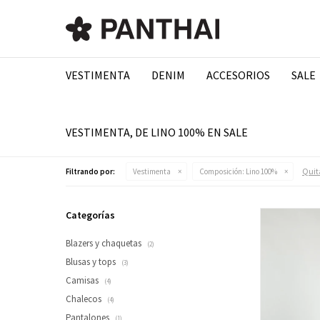
VESTIMENTA
DENIM
ACCESORIOS
SALE
VESTIMENTA, DE LINO 100% EN SALE
Quita
Filtrando por:
Vestimenta
Composición:
Lino 100%
Categorías
Blazers y chaquetas
(2)
Blusas y tops
(3)
Camisas
(4)
Chalecos
(4)
Pantalones
(1)