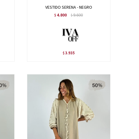
VESTIDO SERENA - NEGRO
4.800
9.600
$
$
3.935
$