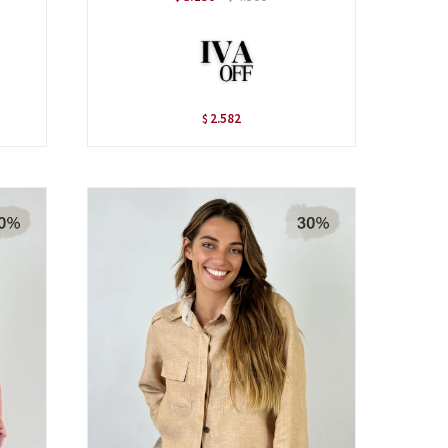
2.582
$