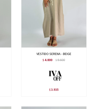
VESTIDO SERENA - BEIGE
4.800
9.600
$
$
3.935
$