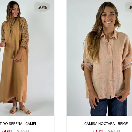
TIDO SERENA - CAMEL
CAMISA NOCTARA - BEIGE
4.800
9.600
3.150
4.500
$
$
$
$