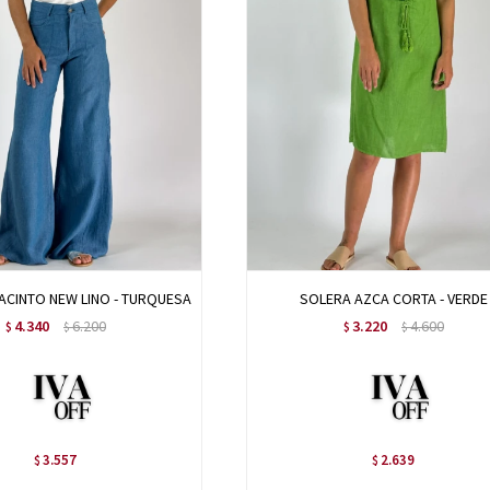
ACINTO NEW LINO - TURQUESA
SOLERA AZCA CORTA - VERDE
4.340
6.200
3.220
4.600
$
$
$
$
3.557
2.639
$
$