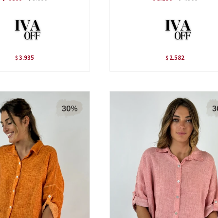
3.935
2.582
$
$