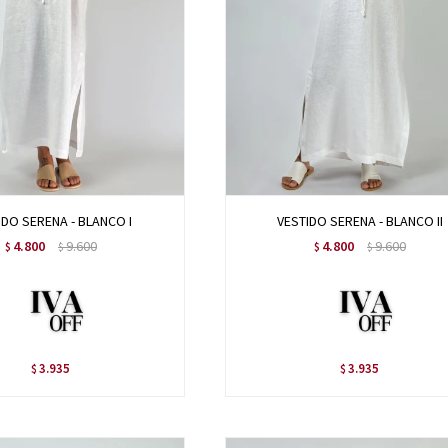
IDO SERENA - BLANCO I
VESTIDO SERENA - BLANCO II
4.800
9.600
4.800
9.600
$
$
$
$
3.935
3.935
$
$