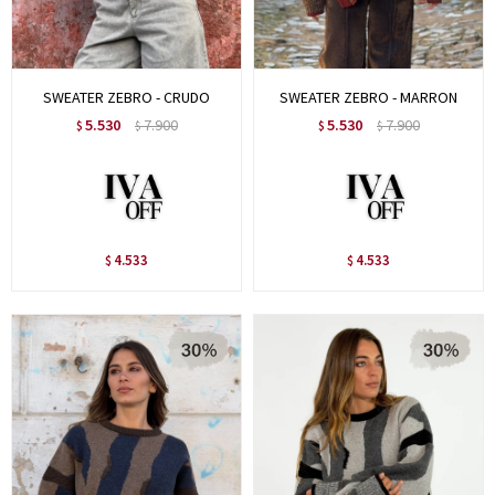
SWEATER ZEBRO - CRUDO
SWEATER ZEBRO - MARRON
5.530
7.900
5.530
7.900
$
$
$
$
4.533
4.533
$
$