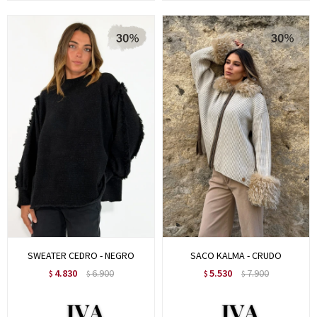
SWEATER CEDRO - NEGRO
SACO KALMA - CRUDO
4.830
6.900
5.530
7.900
$
$
$
$