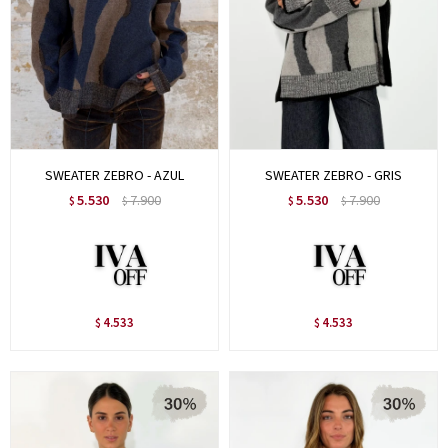
SWEATER ZEBRO - AZUL
SWEATER ZEBRO - GRIS
5.530
7.900
5.530
7.900
$
$
$
$
4.533
4.533
$
$