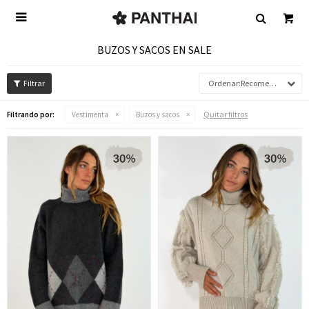

BUZOS Y SACOS EN SALE
Recomendados
Quitar filtros
Filtrando por:
Vestimenta
Buzos y sacos