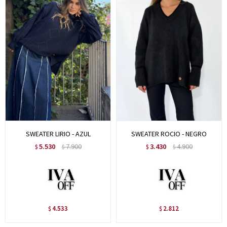
SWEATER LIRIO - AZUL
SWEATER ROCIO - NEGRO
5.530
7.900
3.430
4.900
$
$
$
$
4.533
2.812
$
$