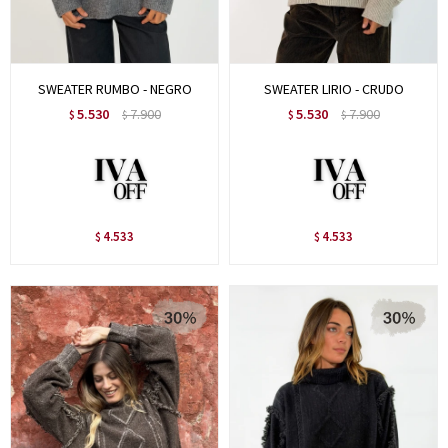
SWEATER RUMBO - NEGRO
SWEATER LIRIO - CRUDO
5.530
7.900
5.530
7.900
$
$
$
$
4.533
4.533
$
$