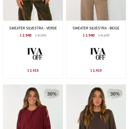
SWEATER SILVESTRA - VERDE
SWEATER SILVESTRA - BEIGE
2.940
4.200
2.940
4.200
$
$
$
$
2.410
2.410
$
$