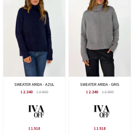
SWEATER ARIDA - AZUL
SWEATER ARIDA - GRIS
2.340
3.900
2.340
3.900
$
$
$
$
1.918
1.918
$
$