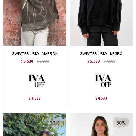
SWEATER LIRIO - MARRON
SWEATER LIRIO - NEGRO
5.530
7.900
5.530
7.900
$
$
$
$
4.533
4.533
$
$