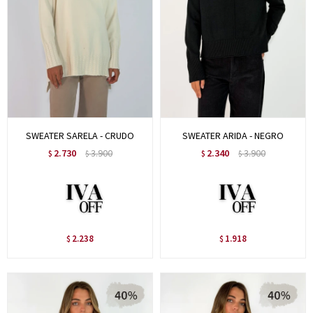
SWEATER SARELA - CRUDO
SWEATER ARIDA - NEGRO
2.730
3.900
2.340
3.900
$
$
$
$
2.238
1.918
$
$