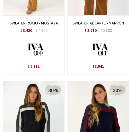
SWEATER ROCIO - MOSTAZA
SWEATER ALICANTE - MARRON
3.430
4.900
3.710
5.300
$
$
$
$
2.812
3.041
$
$