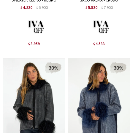
SWEATER CEDRO - NEGRO
SACO KALMA - CRUDO
4.830
6.900
5.530
7.900
$
$
$
$
3.959
4.533
$
$