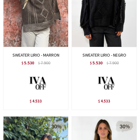
SWEATER LIRIO - MARRON
SWEATER LIRIO - NEGRO
5.530
7.900
5.530
7.900
$
$
$
$
4.533
4.533
$
$