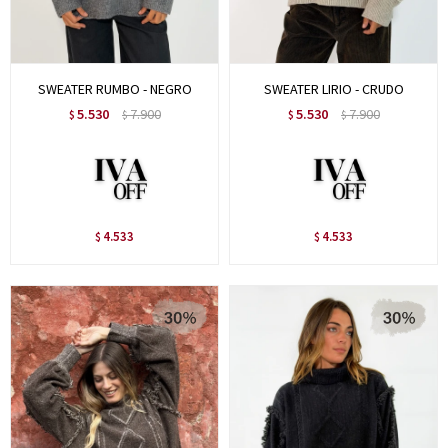
SWEATER RUMBO - NEGRO
SWEATER LIRIO - CRUDO
5.530
7.900
5.530
7.900
$
$
$
$
4.533
4.533
$
$