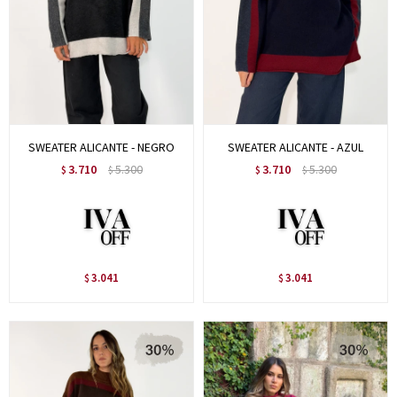
SWEATER ALICANTE - NEGRO
SWEATER ALICANTE - AZUL
3.710
5.300
3.710
5.300
$
$
$
$
3.041
3.041
$
$