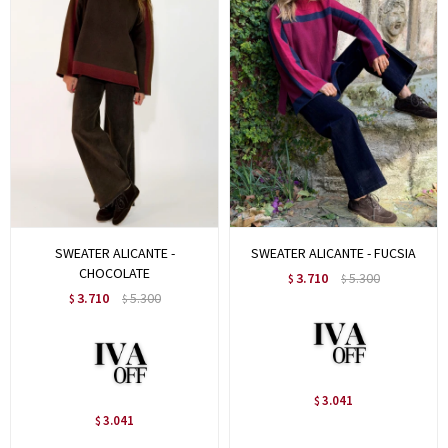
SWEATER ALICANTE -
SWEATER ALICANTE - FUCSIA
CHOCOLATE
3.710
5.300
$
$
3.710
5.300
$
$
3.041
$
3.041
$