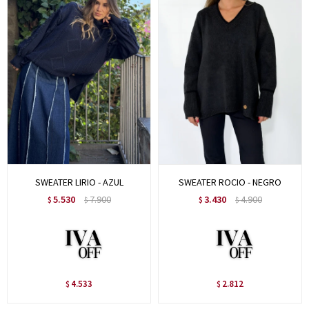
SWEATER LIRIO - AZUL
SWEATER ROCIO - NEGRO
5.530
7.900
3.430
4.900
$
$
$
$
4.533
2.812
$
$