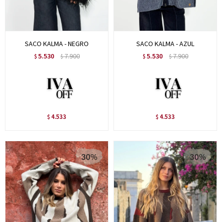
SACO KALMA - NEGRO
SACO KALMA - AZUL
5.530
7.900
5.530
7.900
$
$
$
$
4.533
4.533
$
$