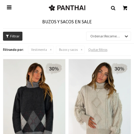

BUZOS Y SACOS EN SALE
Recomendados
Quitar filtros
Filtrando por:
Vestimenta
Buzos y sacos