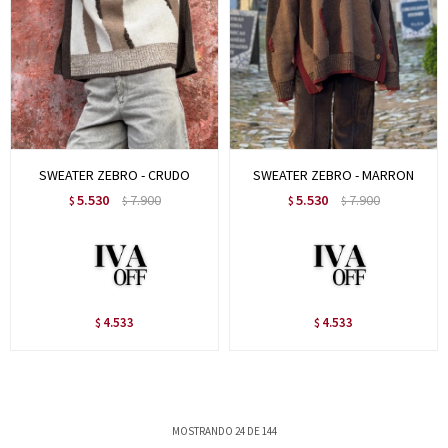
SWEATER ZEBRO - CRUDO
SWEATER ZEBRO - MARRON
5.530
7.900
5.530
7.900
$
$
$
$
4.533
4.533
$
$
MOSTRANDO
24
DE
144