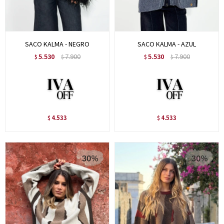
SACO KALMA - NEGRO
SACO KALMA - AZUL
5.530
7.900
5.530
7.900
$
$
$
$
4.533
4.533
$
$