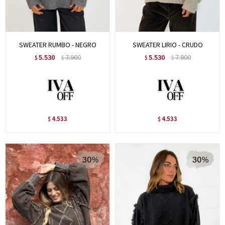
SWEATER RUMBO - NEGRO
SWEATER LIRIO - CRUDO
5.530
7.900
5.530
7.900
$
$
$
$
4.533
4.533
$
$