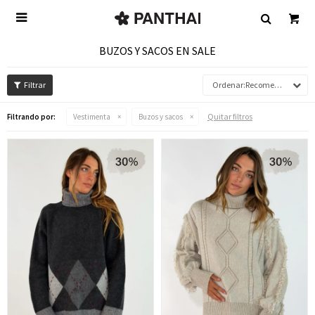

BUZOS Y SACOS EN SALE
Recomendados
Quitar filtros
Filtrando por:
Vestimenta
Buzos y sacos