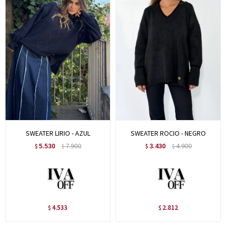
SWEATER LIRIO - AZUL
SWEATER ROCIO - NEGRO
5.530
7.900
3.430
4.900
$
$
$
$
4.533
2.812
$
$