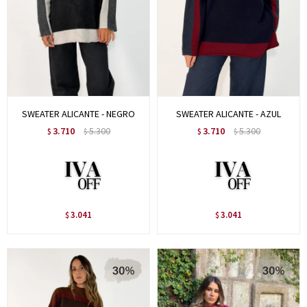
SWEATER ALICANTE - NEGRO
SWEATER ALICANTE - AZUL
3.710
5.300
3.710
5.300
$
$
$
$
3.041
3.041
$
$