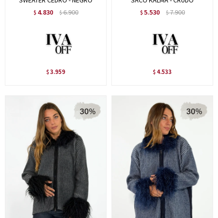
SWEATER CEDRO - NEGRO
SACO KALMA - CRUDO
4.830
6.900
5.530
7.900
$
$
$
$
3.959
4.533
$
$