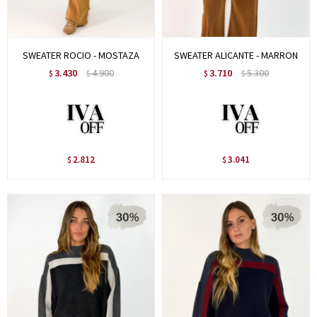
SWEATER ROCIO - MOSTAZA
SWEATER ALICANTE - MARRON
3.430
4.900
3.710
5.300
$
$
$
$
2.812
3.041
$
$