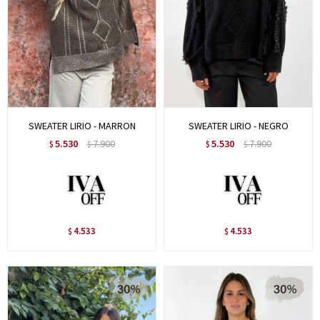
SWEATER LIRIO - MARRON
SWEATER LIRIO - NEGRO
5.530
7.900
5.530
7.900
$
$
$
$
4.533
4.533
$
$