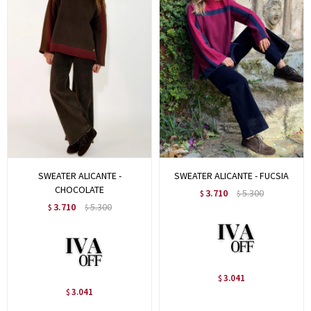
SWEATER ALICANTE -
SWEATER ALICANTE - FUCSIA
CHOCOLATE
3.710
5.300
$
$
3.710
5.300
$
$
3.041
$
3.041
$