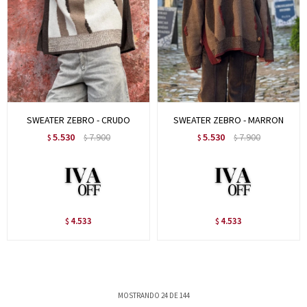
SWEATER ZEBRO - CRUDO
SWEATER ZEBRO - MARRON
5.530
7.900
5.530
7.900
$
$
$
$
4.533
4.533
$
$
MOSTRANDO
24
DE
144