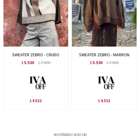
SWEATER ZEBRO - CRUDO
SWEATER ZEBRO - MARRON
5.530
7.900
5.530
7.900
$
$
$
$
4.533
4.533
$
$
MOSTRANDO
24
DE
144