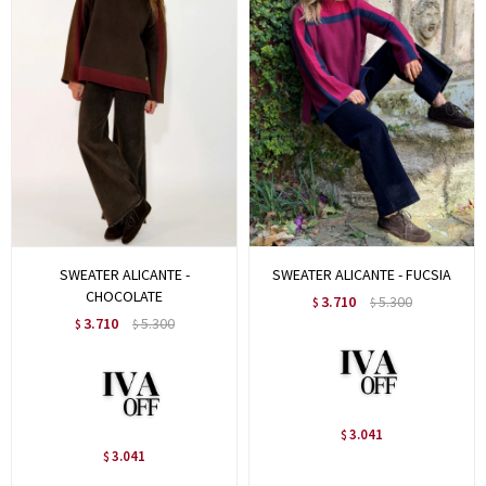
SWEATER ALICANTE -
SWEATER ALICANTE - FUCSIA
CHOCOLATE
3.710
5.300
$
$
3.710
5.300
$
$
3.041
$
3.041
$