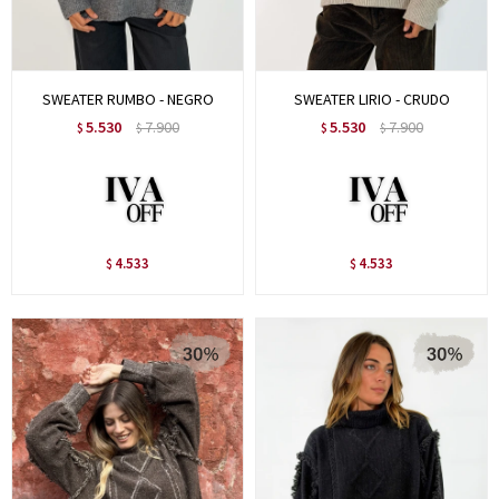
SWEATER RUMBO - NEGRO
SWEATER LIRIO - CRUDO
5.530
7.900
5.530
7.900
$
$
$
$
4.533
4.533
$
$