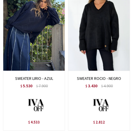
SWEATER LIRIO - AZUL
SWEATER ROCIO - NEGRO
5.530
7.900
3.430
4.900
$
$
$
$
4.533
2.812
$
$