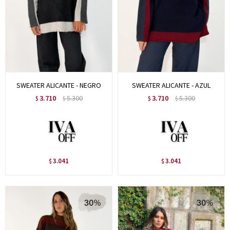
SWEATER ALICANTE - NEGRO
SWEATER ALICANTE - AZUL
3.710
5.300
3.710
5.300
$
$
$
$
3.041
3.041
$
$