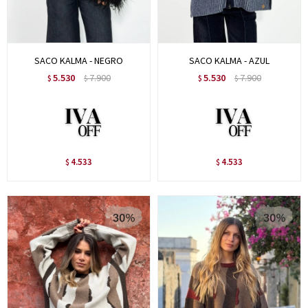
SACO KALMA - NEGRO
SACO KALMA - AZUL
5.530
7.900
5.530
7.900
$
$
$
$
4.533
4.533
$
$