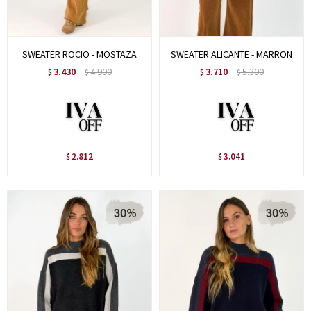
SWEATER ROCIO - MOSTAZA
SWEATER ALICANTE - MARRON
3.430
4.900
3.710
5.300
$
$
$
$
2.812
3.041
$
$