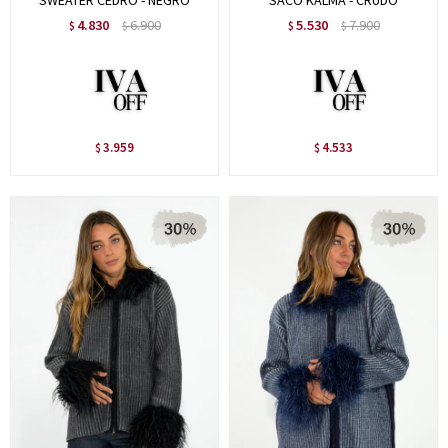
SWEATER CEDRO - NEGRO
SACO KALMA - CRUDO
4.830
6.900
5.530
7.900
$
$
$
$
3.959
4.533
$
$