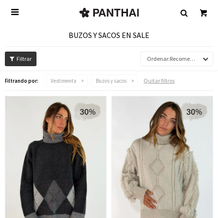

BUZOS Y SACOS EN SALE
Recomendados
Quitar filtros
Filtrando por:
Vestimenta
Buzos y sacos