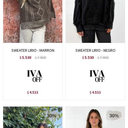
SWEATER LIRIO - MARRON
SWEATER LIRIO - NEGRO
5.530
7.900
5.530
7.900
$
$
$
$
4.533
4.533
$
$