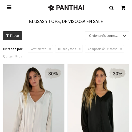

BLUSAS Y TOPS, DE VISCOSA EN SALE
Recomendados
Filtrando por:
Vestimenta
Blusas y tops
Composición:
Viscosa
Quitar filtros