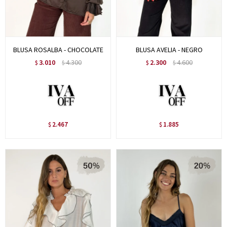
BLUSA ROSALBA - CHOCOLATE
BLUSA AVELIA - NEGRO
3.010
4.300
2.300
4.600
$
$
$
$
2.467
1.885
$
$