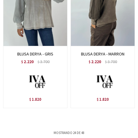
BLUSA DERYA - GRIS
BLUSA DERYA - MARRON
2.220
3.700
2.220
3.700
$
$
$
$
1.820
1.820
$
$
MOSTRANDO
24
DE
48