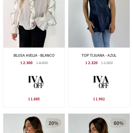
BLUSA AVELIA - BLANCO
TOP TIJUANA - AZUL
2.300
4.600
2.320
2.900
$
$
$
$
1.885
1.902
$
$