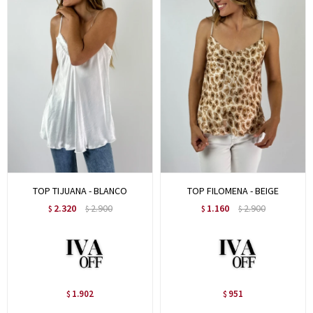
TOP TIJUANA - BLANCO
TOP FILOMENA - BEIGE
2.320
2.900
1.160
2.900
$
$
$
$
1.902
951
$
$