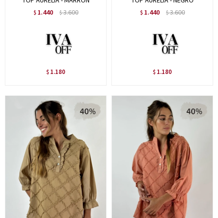
TOP AURELIA - MARRON
TOP AURELIA - NEGRO
1.440
3.600
1.440
3.600
$
$
$
$
1.180
1.180
$
$