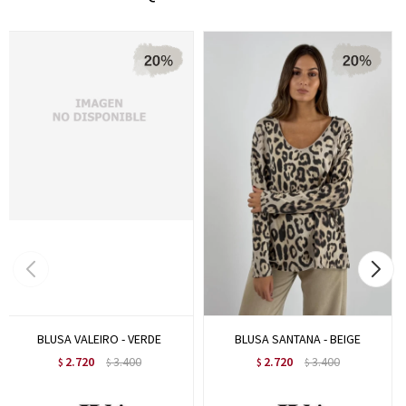
BLUSA VALEIRO - VERDE
BLUSA SANTANA - BEIGE
2.720
3.400
2.720
3.400
$
$
$
$