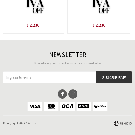
2.230
2.230
$
$
NEWSLETTER
¡Suscribite y recibí todas nuestras novedades!
SUSCRIBIRME


© Copyright 2026 / Panthai