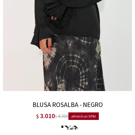
BLUSA ROSALBA - NEGRO
3.010
$
4.300
$
30