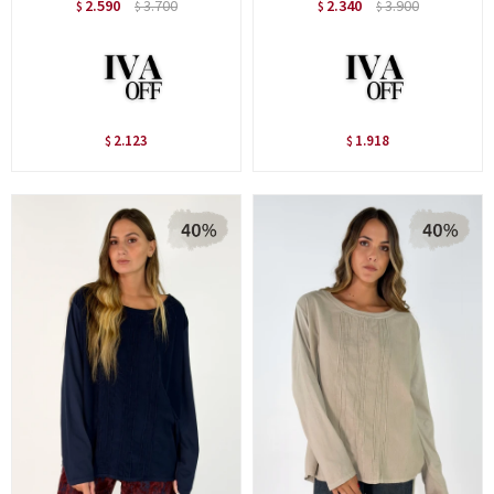
2.590
3.700
2.340
3.900
$
$
$
$
2.123
1.918
$
$