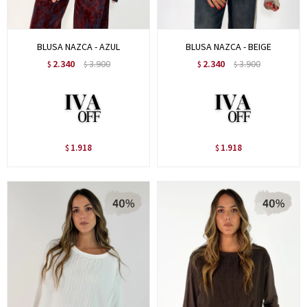
BLUSA NAZCA - AZUL
BLUSA NAZCA - BEIGE
2.340
3.900
2.340
3.900
$
$
$
$
1.918
1.918
$
$