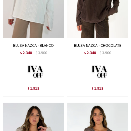
BLUSA NAZCA - BLANCO
BLUSA NAZCA - CHOCOLATE
2.340
3.900
2.340
3.900
$
$
$
$
1.918
1.918
$
$