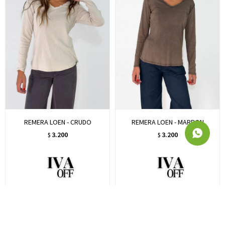
REMERA LOEN - CRUDO
REMERA LOEN - MARRON
3.200
3.200
$
$
2.623
2.623
$
$