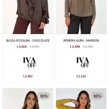
BLUSA ROSALBA - CHOCOLATE
REMERA ALIRA - MARRON
3.010
4.300
2.590
3.700
$
$
$
$
2.467
2.123
$
$