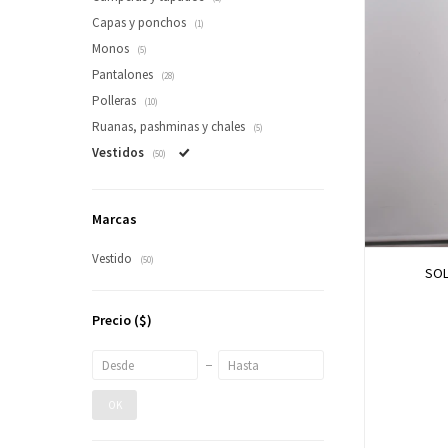
Capas y ponchos
(1)
Monos
(5)
Pantalones
(28)
Polleras
(10)
Ruanas, pashminas y chales
(5)
Vestidos
(50)
Marcas
Vestido
(50)
SOL
Precio
($)
OK