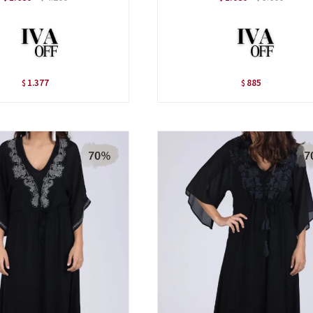
1.377
885
$
$