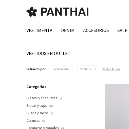
VESTIMENTA
DENIM
ACCESORIOS
SALE
VESTIDOS EN OUTLET
Quitar filtros
Filtrando por:
Vestimenta
Vestidos
Categorías
Blazers y chaquetas
(4)
Blusas y tops
(11)
Buzos y sacos
(6)
Camisas
(3)
Camperas y tapados
(2)