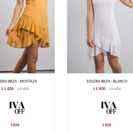
ERA IBIZA - MOSTAZA
SOLERA IBIZA - BLANCO
1.020
3.400
1.020
3.400
$
$
$
$
836
836
$
$