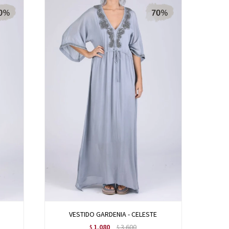
VESTIDO GARDENIA - CELESTE
1.080
3.600
$
$