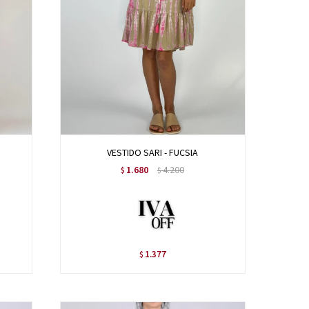
VESTIDO SARI - FUCSIA
1.680
4.200
$
$
1.377
$