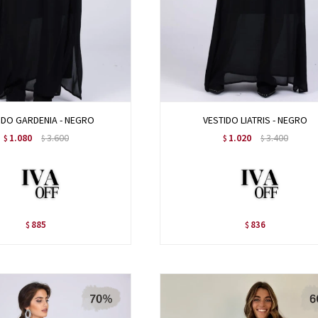
IDO GARDENIA - NEGRO
VESTIDO LIATRIS - NEGRO
1.080
3.600
1.020
3.400
$
$
$
$
885
836
$
$