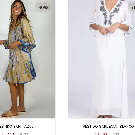
ESTIDO SARI - AZUL
VESTIDO GARDENIA - BLANCO
1.680
4.200
1.080
3.600
$
$
$
$