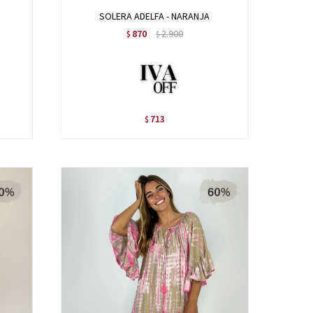
SOLERA ADELFA - NARANJA
870
2.900
$
$
713
$