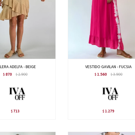
LERA ADELFA - BEIGE
VESTIDO GAVILAN - FUCSIA
870
2.900
1.560
3.900
$
$
$
$
713
1.279
$
$