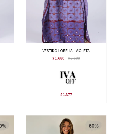
VESTIDO LOBELIA - VIOLETA
1.680
5.600
$
$
1.377
$