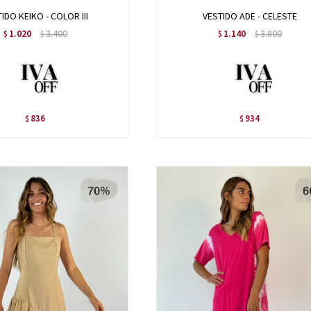
IDO KEIKO - COLOR III
VESTIDO ADE - CELESTE
1.020
3.400
1.140
3.800
$
$
$
$
836
934
$
$