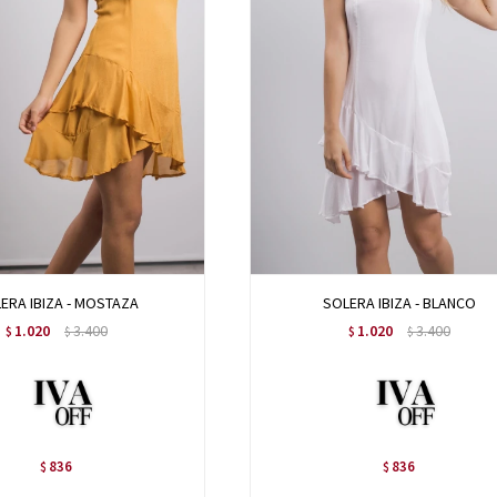
ERA IBIZA - MOSTAZA
SOLERA IBIZA - BLANCO
1.020
3.400
1.020
3.400
$
$
$
$
836
836
$
$