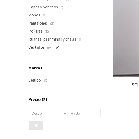
Capas y ponchos
(1)
Monos
(5)
Pantalones
(28)
Polleras
(10)
Ruanas, pashminas y chales
(5)
Vestidos
(50)
Marcas
Vestido
(50)
SOL
Precio
($)
OK