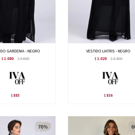
IDO GARDENIA - NEGRO
VESTIDO LIATRIS - NEGRO
1.080
3.600
1.020
3.400
$
$
$
$
885
836
$
$