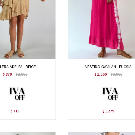
LERA ADELFA - BEIGE
VESTIDO GAVILAN - FUCSIA
870
2.900
1.560
3.900
$
$
$
$
713
1.279
$
$