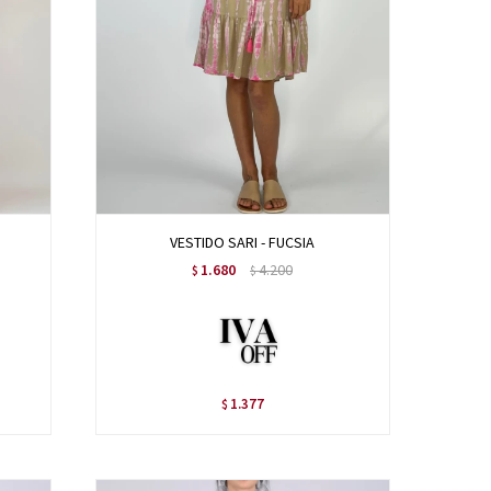
VESTIDO SARI - FUCSIA
1.680
4.200
$
$
1.377
$