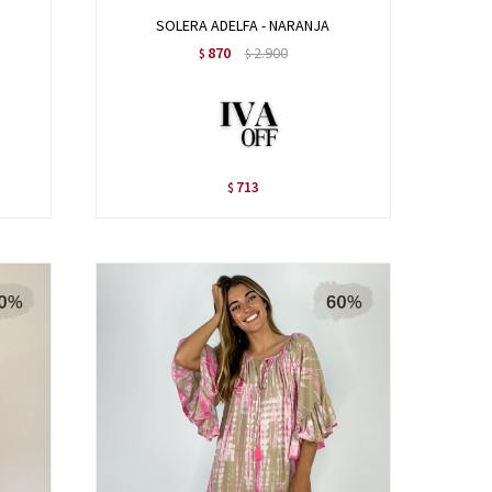
SOLERA ADELFA - NARANJA
870
2.900
$
$
713
$