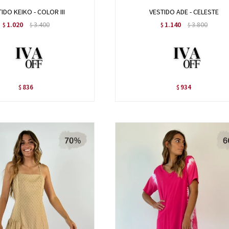
IDO KEIKO - COLOR III
VESTIDO ADE - CELESTE
1.020
3.400
1.140
3.800
$
$
$
$
836
934
$
$