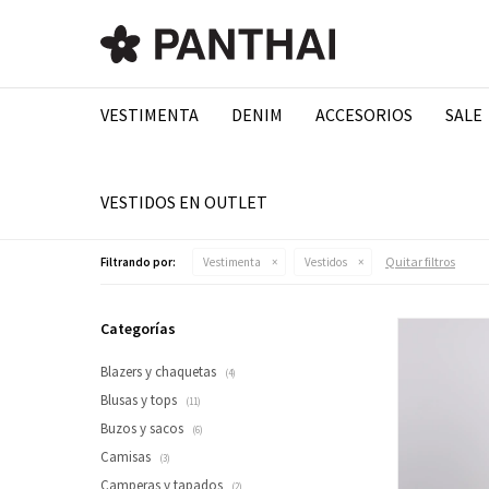
VESTIMENTA
DENIM
ACCESORIOS
SALE
VESTIDOS EN OUTLET
Quitar filtros
Filtrando por:
Vestimenta
Vestidos
Categorías
Blazers y chaquetas
(4)
Blusas y tops
(11)
Buzos y sacos
(6)
Camisas
(3)
Camperas y tapados
(2)