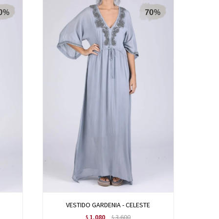
VESTIDO GARDENIA - CELESTE
1.080
3.600
$
$