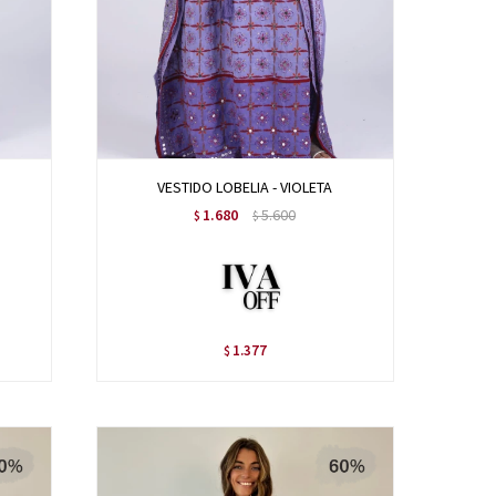
VESTIDO LOBELIA - VIOLETA
1.680
5.600
$
$
1.377
$