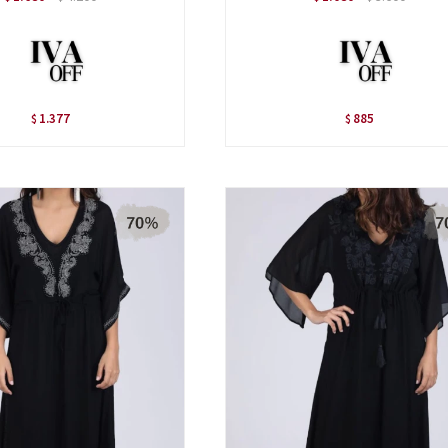
1.377
885
$
$