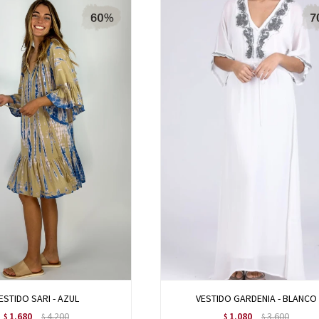
ESTIDO SARI - AZUL
VESTIDO GARDENIA - BLANCO
1.680
4.200
1.080
3.600
$
$
$
$